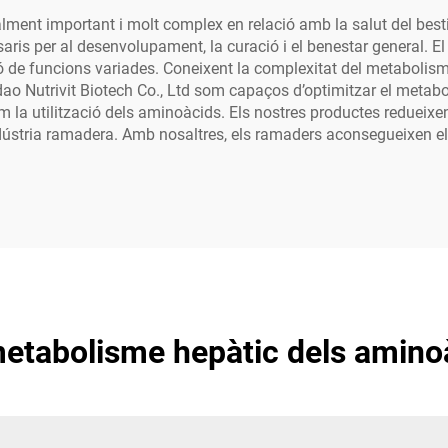
ent important i molt complex en relació amb la salut del bestia
saris per al desenvolupament, la curació i el benestar general. 
ó de funcions variades. Coneixent la complexitat del metabolism
dao Nutrivit Biotech Co., Ltd som capaços d’optimitzar el metabo
om la utilització dels aminoàcids. Els nostres productes redueixen
 indústria ramadera. Amb nosaltres, els ramaders aconsegueixen e
tabolisme hepàtic dels aminoà