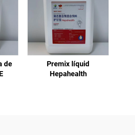
a de
Premix líquid
E
Hepahealth