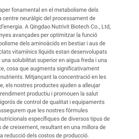
aper fonamental en el metabolisme dels
 centre neuràlgic del processament de
 d’energia. A Qingdao Nutrivit Biotech Co., Ltd,
yes avançades per optimitzar la funció
abolisme dels aminoàcids en bestiar i aus de
clats vitamínics líquids estan desenvolupats
 una solubilitat superior en aigua freda i una
cte, cosa que augmenta significativament
de nutrients. Mitjançant la concentració en les
e, els nostres productes ajuden a alleujar
l rendiment productiu i promouen la salut
gorós de control de qualitat i equipaments
 assegurem que les nostres fórmules
nutricionals específiques de diversos tipus de
s de creixement, resultant en una millora de
una reducció dels costos de producció.