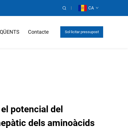
CA
EQÜENTS
Contacte
Sol·licitar pressupost
el potencial del
epàtic dels aminoàcids