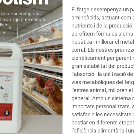
El fetge desempenya un p
aminoàcids, actuant com a
nutrients i de la producció
aprofitem fórmules aleman
hepàtica i millorar el met
corral. Els nostres premez
científicament per garantir
gran estabilitat del produ
l’absorció i la utilització 
vies metabòliques del fetg
l’estrès animal, milloren e
general. Amb un sistema ri
importats personalitzats,
satisfacin les necessitats 
bestiar en diferents etape
l’eficiència alimentària i 