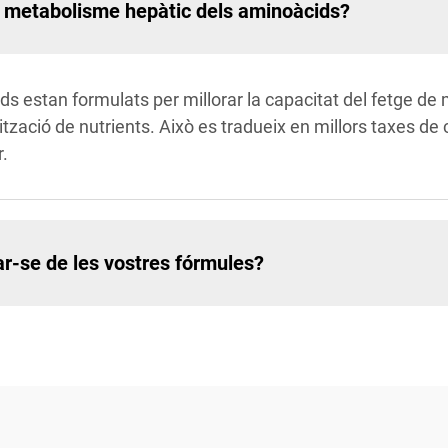
l metabolisme hepàtic dels aminoàcids?
ids estan formulats per millorar la capacitat del fetge de
lització de nutrients. Això es tradueix en millors taxes d
r.
ar-se de les vostres fórmules?