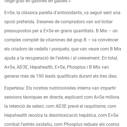
fetge gras en gallines en gàbies.»
E+Se, la clàssica parella d'antioxidants, va seguir sent una
opció preferida. Desenes de compradors van sol·licitar
pressupostos per a E+Se en grans quantitats. B Mix – un
complex complet de vitamines del grup B – va convèncer
els criadors de vedells i porquets, que van veure com B Mix
ajuda a la recuperació de l’estrès i al creixement. En total,
A+Se, AD3E, Hepahealth, E+Se, Phosplus i B Mix van
generar més de 190 leads qualificats durant els tres dies.
Expertesa: Els nostres nutricionistes interns van impartir
sessions tècniques en directe, explicant com A+Se millora
la retenció de seleni, com AD3E prevé el raquitisme, com
Hepahealth recolza la desintoxicació hepàtica, com E+Se
combat l’estrès oxidatiu, com Phosplus redueix els costos