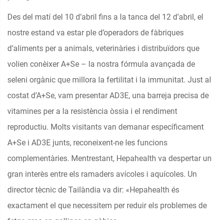
Des del matí del 10 d’abril fins a la tanca del 12 d’abril, el
nostre estand va estar ple d’operadors de fàbriques
d’aliments per a animals, veterinàries i distribuïdors que
volien conèixer A+Se – la nostra fórmula avançada de
seleni orgànic que millora la fertilitat i la immunitat. Just al
costat d’A+Se, vam presentar AD3E, una barreja precisa de
vitamines per a la resistència òssia i el rendiment
reproductiu. Molts visitants van demanar específicament
A+Se i AD3E junts, reconeixent-ne les funcions
complementàries. Mentrestant, Hepahealth va despertar un
gran interès entre els ramaders avícoles i aquícoles. Un
director tècnic de Tailàndia va dir: «Hepahealth és
exactament el que necessitem per reduir els problemes de