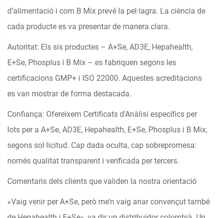
d’alimentació i com B Mix prevé la pel·lagra. La ciència de
cada producte es va presentar de manera clara.
Autoritat: Els sis productes – A+Se, AD3E, Hepahealth,
E+Se, Phosplus i B Mix – es fabriquen segons les
certificacions GMP+ i ISO 22000. Aquestes acreditacions
es van mostrar de forma destacada.
Confiança: Ofereixem Certificats d'Anàlisi específics per
lots per a A+Se, AD3E, Hepahealth, E+Se, Phosplus i B Mix,
segons sol·licitud. Cap dada oculta, cap sobrepromesa:
només qualitat transparent i verificada per tercers.
Comentaris dels clients que validen la nostra orientació
«Vaig venir per A+Se, però me’n vaig anar convençut també
de Hepahealth i E+Se», va dir un distribuïdor colombià. Un