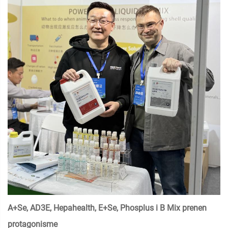
A+Se, AD3E, Hepahealth, E+Se, Phosplus i B Mix prenen
protagonisme