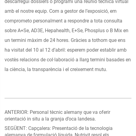
descarregui dossiers o programi una reunió tècnica virtual
amb el nostre equip. Com a gestor de l’exposició, em
comprometo personalment a respondre a tota consulta
sobre A+Se, AD3E, Hepahealth, E+Se, Phosplus o B Mix en
un termini màxim de 24 hores. Gràcies a tothom que ens
ha visitat del 10 al 12 d’abril: esperem poder establir amb
vostès relacions de col·laboració a llarg termini basades en
la ciència, la transparència i el creixement mutu.
ANTERIOR:
Personal tècnic alemany que va oferir
orientació in situ a la granja d’oca landesa.
SEGÜENT:
Capçalera: Presentació de la tecnologia
alemanya de formulació líquida, Nutrivit resol els