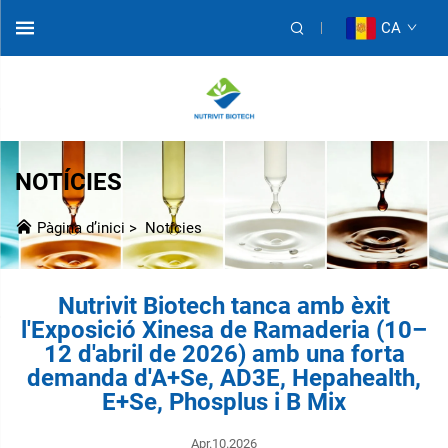
CA
NOTÍCIES
Pàgina d’inici
>
Notícies
Nutrivit Biotech tanca amb èxit
l'Exposició Xinesa de Ramaderia (10–
12 d'abril de 2026) amb una forta
demanda d'A+Se, AD3E, Hepahealth,
E+Se, Phosplus i B Mix
Apr.10.2026