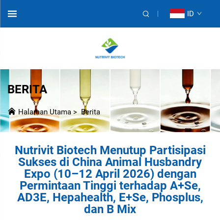
ID
BERITA
Halaman Utama
>
Berita
Nutrivit Biotech Menutup Partisipasi
Sukses di China Animal Husbandry
Expo (10–12 April 2026) dengan
Permintaan Tinggi terhadap A+Se,
AD3E, Hepahealth, E+Se, Phosplus,
dan B Mix