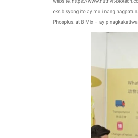
website,
https://www.nutrivit-biotech.
eksibisyong ito ay muli nang nagpatu
Phosplus, at B Mix – ay pinagkakatiw