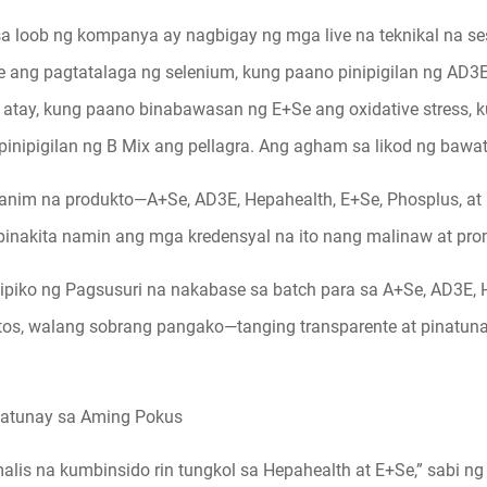
 sa loob ng kompanya ay nagbigay ng mga live na teknikal na s
ang pagtatalaga ng selenium, kung paano pinipigilan ng AD3E 
 atay, kung paano binabawasan ng E+Se ang oxidative stress,
pinipigilan ng B Mix ang pellagra. Ang agham sa likod ng bawat
anim na produkto—A+Se, AD3E, Hepahealth, E+Se, Phosplus, a
pinakita namin ang mga kredensyal na ito nang malinaw at pro
piko ng Pagsusuri na nakabase sa batch para sa A+Se, AD3E, H
os, walang sobrang pangako—tanging transparente at pinatunay
atunay sa Aming Pokus
lis na kumbinsido rin tungkol sa Hepahealth at E+Se,” sabi ng 