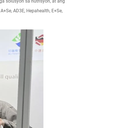
a solusyon sa nutrisyon, at ang
 A+Se, AD3E, Hepahealth, E+Se,