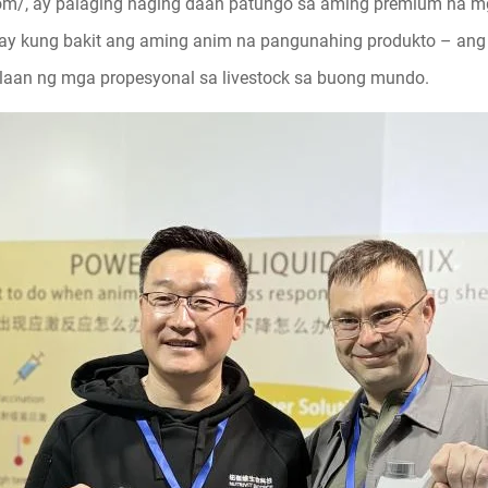
com/
, ay palaging naging daan patungo sa aming premium na mg
nay kung bakit ang aming anim na pangunahing produkto – ang
alaan ng mga propesyonal sa livestock sa buong mundo.