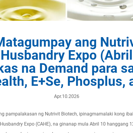
atagumpay ang Nutriv
 Husbandry Expo (Abril
kas na Demand para sa
lth, E+Se, Phosplus, 
Apr.10.2026
 ng pampalakasan ng Nutrivit Biotech, ipinagmamalaki kong ib
 Husbandry Expo (CAHE), na ginanap mula Abril 10 hanggang 12