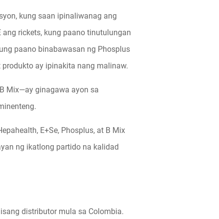
esyon, kung saan ipinaliwanag ang
ang rickets, kung paano tinutulungan
 kung paano binabawasan ng Phosplus
 produkto ay ipinakita nang malinaw.
t B Mix—ay ginagawa ayon sa
minenteng.
epahealth, E+Se, Phosplus, at B Mix
an ng ikatlong partido na kalidad
isang distributor mula sa Colombia.