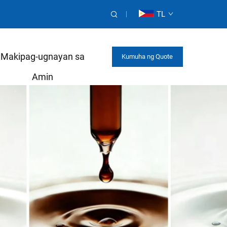
TL
Makipag-ugnayan sa
Kumuha ng Quote
Amin