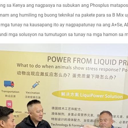
ing sa Kenya ang nagpasya na subukan ang Phosplus matapos 
etnam ang humiling ng buong teknikal na pakete para sa B Mix 
 mga tunay na kausapang ito ay nagpapatunay na ang A+Se, AD
ndi mga solusyon na tumutugon sa tunay na mga hamon sa m