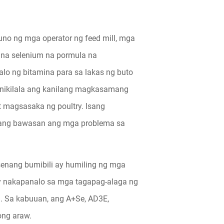
uno ng mga operator ng feed mill, mga
c na selenium na pormula na
halo ng bitamina para sa lakas ng buto
inikilala ang kanilang magkasamang
 magsasaka ng poultry. Isang
upang bawasan ang mga problema sa
osenang bumibili ay humiling ng mga
y nakapanalo sa mga tagapag-alaga ng
i. Sa kabuuan, ang A+Se, AD3E,
ong araw.