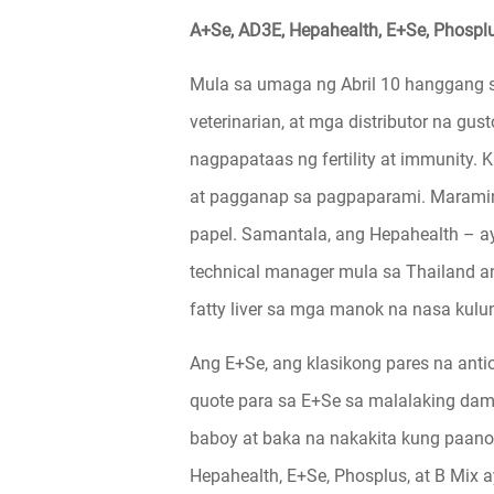
A+Se, AD3E, Hepahealth, E+Se, Phosplu
Mula sa umaga ng Abril 10 hanggang s
veterinarian, at mga distributor na g
nagpapataas ng fertility at immunity. 
at pagganap sa pagpaparami. Maraming
papel. Samantala, ang Hepahealth – a
technical manager mula sa Thailand 
fatty liver sa mga manok na nasa kulu
Ang E+Se, ang klasikong pares na anti
quote para sa E+Se sa malalaking da
baboy at baka na nakakita kung paano
Hepahealth, E+Se, Phosplus, at B Mix a