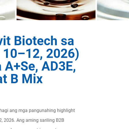
it Biotech sa
 10–12, 2026)
 A+Se, AD3E,
at B Mix
ahagi ang mga pangunahing highlight
, 2026. Ang aming sariling B2B