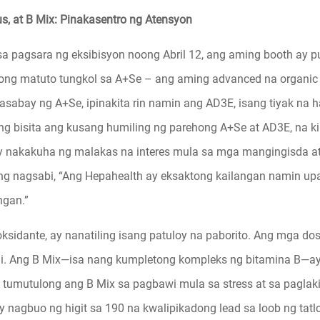
s, at B Mix: Pinakasentro ng Atensyon
a pagsara ng eksibisyon noong Abril 12, ang aming booth ay p
ustong matuto tungkol sa A+Se – ang aming advanced na organi
Kasabay ng A+Se, ipinakita rin namin ang AD3E, isang tiyak na 
 bisita ang kusang humiling ng parehong A+Se at AD3E, na k
y nakakuha ng malakas na interes mula sa mga mangingisda at
ang nagsabi, “Ang Hepahealth ay eksaktong kailangan namin 
ngan.”
oksidante, ay nanatiling isang patuloy na paborito. Ang mga d
mi. Ang B Mix—isa nang kumpletong kompleks ng bitamina B—a
 tumutulong ang B Mix sa pagbawi mula sa stress at sa paglak
y nagbuo ng higit sa 190 na kwalipikadong lead sa loob ng tatl