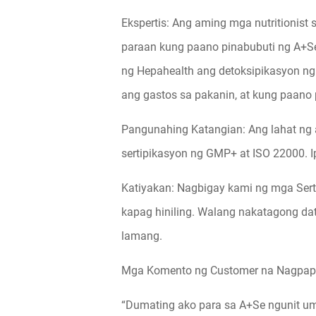
Ekspertis: Ang aming mga nutritionist
paraan kung paano pinabubuti ng A+Se 
ng Hepahealth ang detoksipikasyon ng
ang gastos sa pakanin, at kung paano 
Pangunahing Katangian: Ang lahat ng 
sertipikasyon ng GMP+ at ISO 22000. I
Katiyakan: Nagbigay kami ng mga Serti
kapag hiniling. Walang nakatagong dat
lamang.
Mga Komento ng Customer na Nagpap
“Dumating ako para sa A+Se ngunit uma