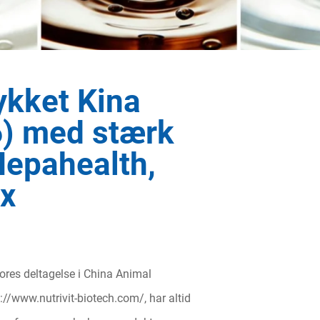
lykket Kina
6) med stærk
Hepahealth,
ix
 vores deltagelse i China Animal
s://www.nutrivit-biotech.com/
, har altid