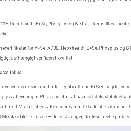
AD3E, Hepahealth, E+Se, Phosplus og B Mix – fremstilles i henhol
eligt.
lysecertifikater for A+Se, AD3E, Hepahealth, E+Se, Phosplus og B
tig, uafhængigt verificeret kvalitet.
vores fokus
 messen overbevist om både Hepahealth og E+Se», sagde en col
n prøveaflevering af Phosplus efter at have set dets stabilitets
for B Mix for at erstatte sin nuværende kilde til B-vitaminer. Di
ix ikke blot er navne – de er løsninger, der løser reelle problem