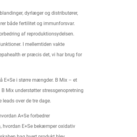
landinger, dyrlæger og distributører,
er både fertilitet og immunforsvar.
forbedring af reproduktionsydelsen.
nktioner. I mellemtiden vakte
pahealth er præcis det, vi har brug for
på E+Se i større mængder. B Mix – et
n B Mix understøtter stressgenopretning
 leads over de tre dage.
, hvordan A+Se forbedrer
on, hvordan E+Se bekæmper oxidativ
skaben bag hvert produkt blev