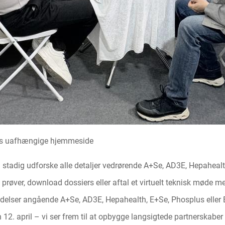
es uafhængige hjemmeside
 stadig udforske alle detaljer vedrørende A+Se, AD3E, Hepaheal
l prøver, download dossiers eller aftal et virtuelt teknisk møde 
endelser angående A+Se, AD3E, Hepahealth, E+Se, Phosplus eller 
den 12. april – vi ser frem til at opbygge langsigtede partnerskabe