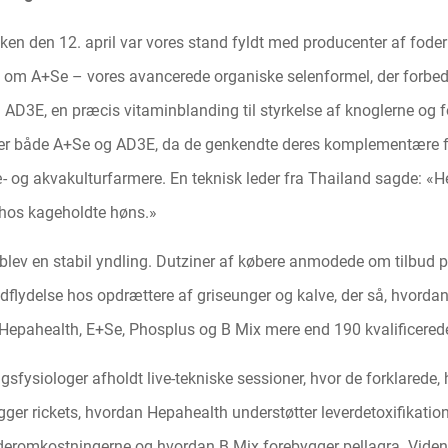
ken den 12. april var vores stand fyldt med producenter af foderb
 om A+Se – vores avancerede organiske selenformel, der forbedr
 AD3E, en præcis vitaminblanding til styrkelse af knoglerne og 
er både A+Se og AD3E, da de genkendte deres komplementære fu
- og akvakulturfarmere. En teknisk leder fra Thailand sagde: «He
r hos kageholdte høns.»
rblev en stabil yndling. Dutziner af købere anmodede om tilbud 
flydelse hos opdrættere af griseunger og kalve, der så, hvorda
 Hepahealth, E+Se, Phosplus og B Mix mere end 190 kvalificerede
ngsfysiologer afholdt live-tekniske sessioner, hvor de forklarede
ger rickets, hvordan Hepahealth understøtter leverdetoxifikati
deromkostningerne og hvordan B Mix forebygger pellagra. Viden