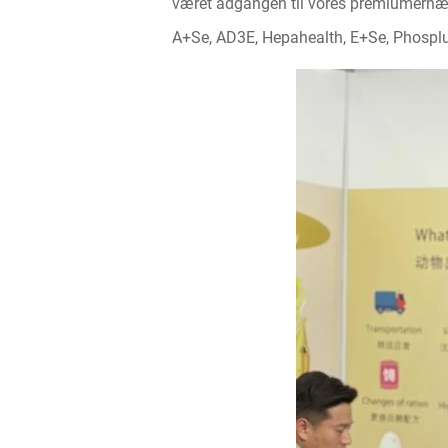
været adgangen til vores premiumernær
A+Se, AD3E, Hepahealth, E+Se, Phosplus