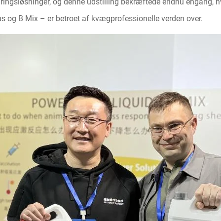
ingsløsninger, og denne udstilling bekræftede endnu engang, h
 og B Mix – er betroet af kvægprofessionelle verden over.