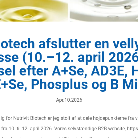
iotech afslutter en vel
se (10.–12. april 202
sel efter A+Se, AD3E, 
+Se, Phosplus og B M
Apr.10.2026
g for Nutrivit Biotech er jeg stolt af at dele højdepunkterne fra
fra 10. til 12. april 2026. Vores selvstændige B2B-website,
http