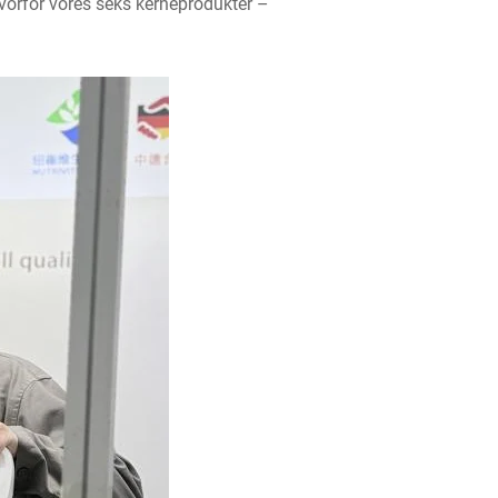
vorfor vores seks kerneprodukter –