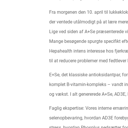
Fra morgenen den 10. april til lukkeklok
der ventede utålmodigt på at lære mere
Lige ved siden af A+Se præsenterede vi
Mange besøgende spurgte specifikt eft
Hepahealth intens interesse hos fjerkræ
til at reducere problemer med fedtleve
E+Se, det klassiske antioksidantpar, fo
komplet B-vitamin-kompleks – vandt ind
og vækst. I alt genererede A+Se, AD3E,
Faglig ekspertise: Vores interne ernæri
selenopbevaring, hvordan AD3E forebyg
stress, hvordan Phosplus nedsætter fo