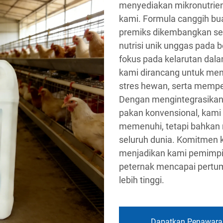
menyediakan mikronutrien
kami. Formula canggih b
premiks dikembangkan se
nutrisi unik unggas pada
fokus pada kelarutan dalam
kami dirancang untuk men
stres hewan, serta memper
Dengan mengintegrasikan 
pakan konvensional, kami
memenuhi, tetapi bahkan
seluruh dunia. Komitmen k
menjadikan kami pemimpin
peternak mencapai pertumb
lebih tinggi.
Dapatkan Penawara