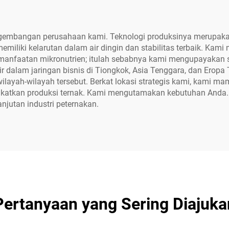
ngembangan perusahaan kami. Teknologi produksinya merupakan
n memiliki kelarutan dalam air dingin dan stabilitas terbaik. 
pemanfaatan mikronutrien; itulah sebabnya kami mengupayaka
r dalam jaringan bisnis di Tiongkok, Asia Tenggara, dan Erop
ilayah-wilayah tersebut. Berkat lokasi strategis kami, kam
gkatkan produksi ternak. Kami mengutamakan kebutuhan Anda. Ka
jutan industri peternakan.
Pertanyaan yang Sering Diajuka