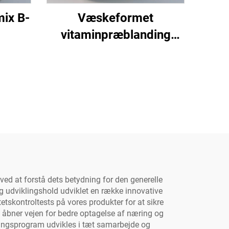
ix B-
Væskeformet
vitaminpræblanding
AD3E
e ved at forstå dets betydning for den generelle
g udviklingshold udviklet en række innovative
itetskontroltests på vores produkter for at sikre
n åbner vejen for bedre optagelse af næring og
ringsprogram udvikles i tæt samarbejde og