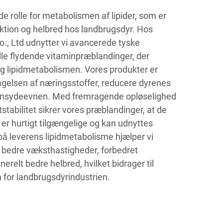
de rolle for metabolismen af lipider, som er
ktion og helbred hos landbrugsdyr. Hos
o., Ltd udnytter vi avancerede tyske
ille flydende vitaminpræblandinger, der
og lipidmetabolismen. Vores produkter er
ptagelsen af næringsstoffer, reducere dyrenes
ionsydeevnen. Med fremragende opløselighed
stabilitet sikrer vores præblandinger, at de
er hurtigt tilgængelige og kan udnyttes
på leverens lipidmetabolisme hjælper vi
 bedre væksthastigheder, forbedret
relt bedre helbred, hvilket bidrager til
 for landbrugsdyrindustrien.