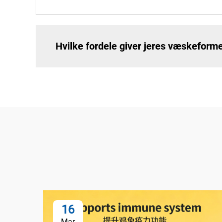
Hvilke fordele giver jeres væskefor
16
Mar