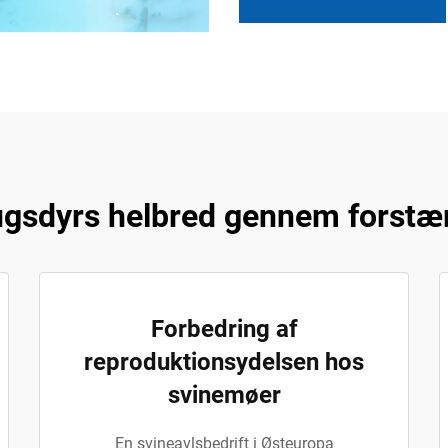
ugsdyrs helbred gennem forstæ
Forbedring af
reproduktionsydelsen hos
svinemøer
En svineavlsbedrift i Østeuropa