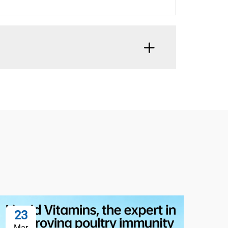
23
0
Mar
Ap