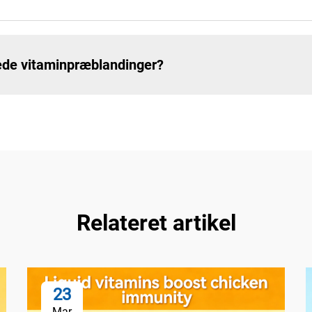
mede vitaminpræblandinger?
Relateret artikel
23
Mar