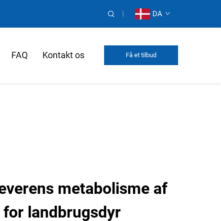
DA
FAQ
Kontakt os
Få et tilbud
leverens metabolisme af
er for landbrugsdyr