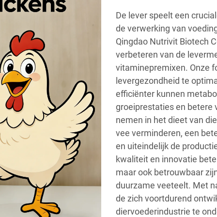
De lever speelt een crucial
de verwerking van voedings
Qingdao Nutrivit Biotech Co
verbeteren van de leverm
vitaminepremixen. Onze f
levergezondheid te optima
efficiënter kunnen metabol
groeiprestaties en betere
nemen in het dieet van di
vee verminderen, een bet
en uiteindelijk de product
kwaliteit en innovatie bete
maar ook betrouwbaar zijn
duurzame veeteelt. Met na
de zich voortdurend ontw
diervoederindustrie te on