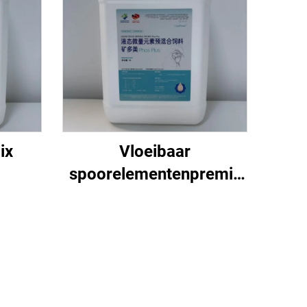
ix
Vloeibaar
spoorelementenpremix
Fos Plus