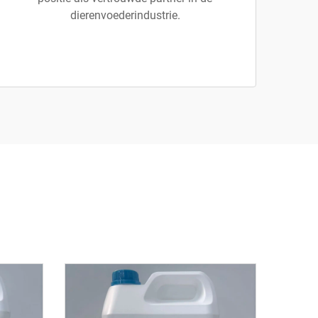
dierenvoederindustrie.