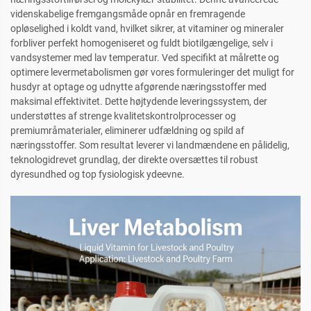
videnskabelige fremgangsmåde opnår en fremragende
opløselighed i koldt vand, hvilket sikrer, at vitaminer og mineraler
forbliver perfekt homogeniseret og fuldt biotilgængelige, selv i
vandsystemer med lav temperatur. Ved specifikt at målrette og
optimere levermetabolismen gør vores formuleringer det muligt for
husdyr at optage og udnytte afgørende næringsstoffer med
maksimal effektivitet. Dette højtydende leveringssystem, der
understøttes af strenge kvalitetskontrolprocesser og
premiumråmaterialer, eliminerer udfældning og spild af
næringsstoffer. Som resultat leverer vi landmændene en pålidelig,
teknologidrevet grundlag, der direkte oversættes til robust
dyresundhed og top fysiologisk ydeevne.