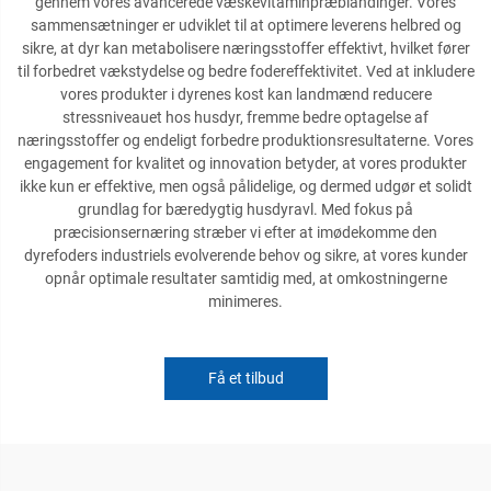
gennem vores avancerede væskevitaminpræblandinger. Vores
sammensætninger er udviklet til at optimere leverens helbred og
sikre, at dyr kan metabolisere næringsstoffer effektivt, hvilket fører
til forbedret vækstydelse og bedre fodereffektivitet. Ved at inkludere
vores produkter i dyrenes kost kan landmænd reducere
stressniveauet hos husdyr, fremme bedre optagelse af
næringsstoffer og endeligt forbedre produktionsresultaterne. Vores
engagement for kvalitet og innovation betyder, at vores produkter
ikke kun er effektive, men også pålidelige, og dermed udgør et solidt
grundlag for bæredygtig husdyravl. Med fokus på
præcisionsernæring stræber vi efter at imødekomme den
dyrefoders industriels evolverende behov og sikre, at vores kunder
opnår optimale resultater samtidig med, at omkostningerne
minimeres.
Få et tilbud