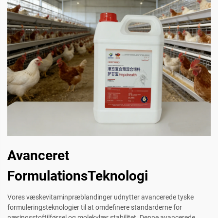
Avanceret
FormulationsTeknologi
Vores væskevitaminpræblandinger udnytter avancerede tyske
formuleringsteknologier til at omdefinere standarderne for
næringsstoftilførsel og molekylær stabilitet. Denne avancerede