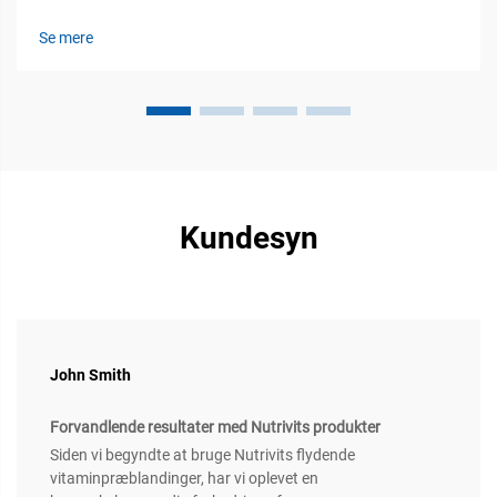
immunmodulatorer. Sundheden af jordens økosystemer
spiller en afgørende rolle for støtten af kvægsets
Se mere
immunforsvar og sætter i princippet scenen for, hvordan
næringsstofferne...
Kundesyn
John Smith
Forvandlende resultater med Nutrivits produkter
Siden vi begyndte at bruge Nutrivits flydende
vitaminpræblandinger, har vi oplevet en