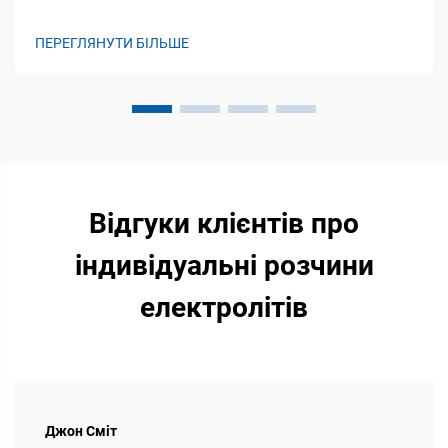
базові модулятори імунітету. Здоров’я екосистем ґрунту
відіграє вирішальну роль у підтримці імунітету худоби,
ПЕРЕГЛЯНУТИ БІЛЬШЕ
фактично закладаючи основу того, як нутр...
Відгуки клієнтів про
індивідуальні розчини
електролітів
Джон Сміт