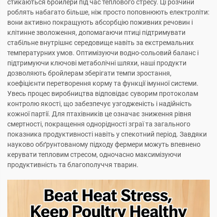
стикаються бройлери під час теплового стресу. Ці розчини
роблять набагато більше, ніж просто поповнюють електроліти:
вони активно покращують абсорбцію поживних речовин і
клітинне зволоження, допомагаючи птиці підтримувати
стабільне внутрішнє середовище навіть за екстремальних
температурних умов. Оптимізуючи водно-сольовий баланс і
підтримуючи ключові метаболічні шляхи, наші продукти
дозволяють бройлерам зберігати темпи зростання,
коефіцієнти перетворення корму та функції імунної системи.
Увесь процес виробництва відповідає суворим протоколам
контролю якості, що забезпечує узгодженість і надійність
кожної партії. Для птахівників це означає зниження рівня
смертності, покращення однорідності зграї та загального
показника продуктивності навіть у спекотний період. Завдяки
науково обґрунтованому підходу фермери можуть впевнено
керувати тепловим стресом, одночасно максимізуючи
продуктивність та благополуччя тварин.