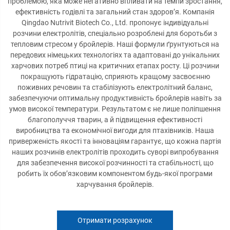
проблемою, яка може негативно впливати на темпи зростання,
ефективність годівлі та загальний стан здоров’я. Компанія
Qingdao Nutrivit Biotech Co., Ltd. пропонує індивідуальні
розчини електролітів, спеціально розроблені для боротьби з
тепловим стресом у бройлерів. Наші формули ґрунтуються на
передових німецьких технологіях та адаптовані до унікальних
харчових потреб птиці на критичних етапах росту. Ці розчини
покращують гідратацію, сприяють кращому засвоєнню
поживних речовин та стабілізують електролітний баланс,
забезпечуючи оптимальну продуктивність бройлерів навіть за
умов високої температури. Результатом є не лише поліпшення
благополуччя тварин, а й підвищення ефективності
виробництва та економічної вигоди для птахівників. Наша
приверженість якості та інноваціям гарантує, що кожна партія
наших розчинів електролітів проходить суворі випробування
для забезпечення високої розчинності та стабільності, що
робить їх обов’язковим компонентом будь-якої програми
харчування бройлерів.
Отримати розрахунок