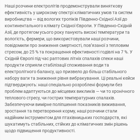
Наші розчини електролітів продемонстрували виняткову
ефективність у широкому спектрі кліматичних умов та систем
виробництва — від вологих тропіків Південно-Східної Азії до
континентального клімату Східної Європи. У Південно-Східній
Азії, де протягом усього року панують високі температури та
вологість, фермери, що використовували наші розчини,
повідомили про зниження смертності, пов’язаної з тепловим
стресом, до 25 % та покращення ефективності годівлі на 7 %. У
Східній Європі під час раптових літніх спалахів спеки наші
продукти сприяли стабілізації споживання води та
електролітного балансу, що призвело до більш стабільного
набору ваги та зниження рівня вибракування. Ці реальні кейси
підтверджують: наші спеціально розроблені формули без
проблем адаптуються до місцевих викликів — чи то хронічного
теплового стресу, чи гострих температурних спалахів.
Забезпечуючи вимірне поліпшення показників виживання,
зростання та перетворення корму, наші розчини стали
надійним інструментом для птахівницьких господарств, які
шукатимуть стабільних, стійких до кліматичних змін рішень
щодо підвищення продуктивності.