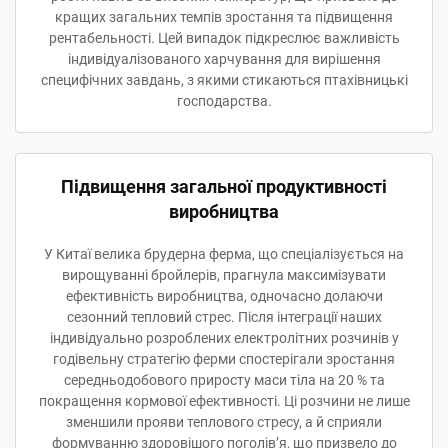
кращих загальних темпів зростання та підвищення
рентабельності. Цей випадок підкреслює важливість
індивідуалізованого харчування для вирішення
специфічних завдань, з якими стикаються птахівницькі
господарства.
Підвищення загальної продуктивності
виробництва
У Китаї велика брудерна ферма, що спеціалізується на
вирощуванні бройлерів, прагнула максимізувати
ефективність виробництва, одночасно долаючи
сезонний тепловий стрес. Після інтеграції наших
індивідуально розроблених електролітних розчинів у
годівельну стратегію ферми спостерігали зростання
середньодобового приросту маси тіла на 20 % та
покращення кормової ефективності. Ці розчини не лише
зменшили прояви теплового стресу, а й сприяли
формуванню здоровішого поголів’я, що призвело до