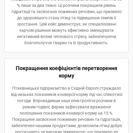
% лише за два тижні. Ці розчини покращили рівень
гідратації та засвоєння поживних речовин, що призвело
до здоровішого стану птиці та підвищення темпів її
зростання. Цей кейс демонструє, як спеціалізовані
харчові рішення можуть ефективно зменшувати
негативний вплив теплового стресу, забезпечуючи
благополуччя тварин та їх продуктивність.
Покращення коефіцієнтів перетворення
корму
Птахівницьке підприємство в Східній Європі страждало
від низьких показників конверсії корму під час спекотної
погоди. Впровадивши наші електролітні розчини в
режим годівлі, ферма зафіксувала вражаюче
поліпшення показників конверсії корму на 15 %.
Покращене засвоєння поживних речовин та гідратація,
забезпечені нашими продуктами, дозволили птиці добре
рости навіть за високих температур, що призвело до