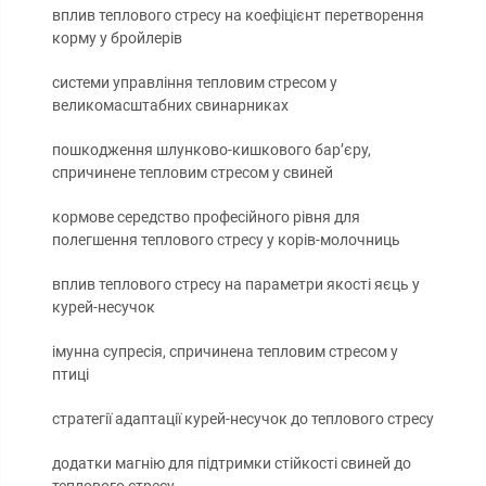
вплив теплового стресу на коефіцієнт перетворення
корму у бройлерів
системи управління тепловим стресом у
великомасштабних свинарниках
пошкодження шлунково-кишкового бар’єру,
спричинене тепловим стресом у свиней
кормове середство професійного рівня для
полегшення теплового стресу у корів-молочниць
вплив теплового стресу на параметри якості яєць у
курей-несучок
імунна супресія, спричинена тепловим стресом у
птиці
стратегії адаптації курей-несучок до теплового стресу
додатки магнію для підтримки стійкості свиней до