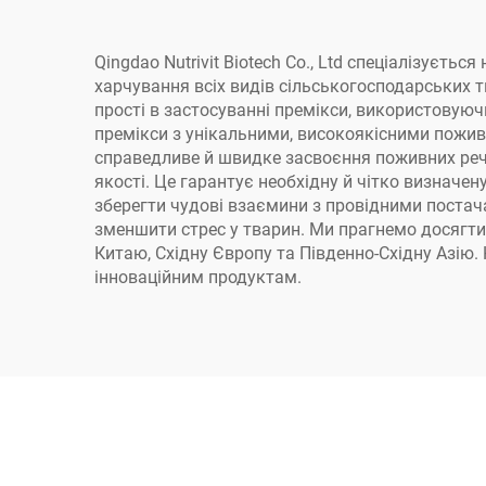
Qingdao Nutrivit Biotech Co., Ltd спеціалізуєть
харчування всіх видів сільськогосподарських 
прості в застосуванні премікси, використовуюч
премікси з унікальними, високоякісними пожив
справедливе й швидке засвоєння поживних речо
якості. Це гарантує необхідну й чітко визначен
зберегти чудові взаємини з провідними поста
зменшити стрес у тварин. Ми прагнемо досягти
Китаю, Східну Європу та Південно-Східну Азі
інноваційним продуктам.