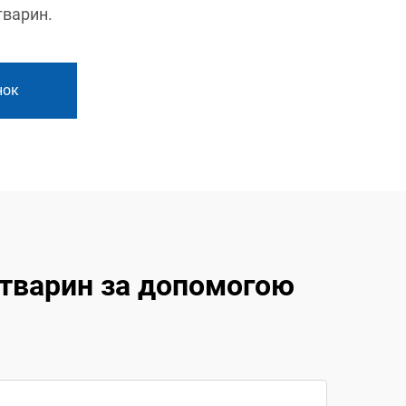
тварин.
нок
 тварин за допомогою