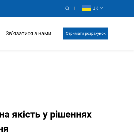
UK
Зв’язатися з нами
Отримати розрахунок
а якість у рішеннях
ня