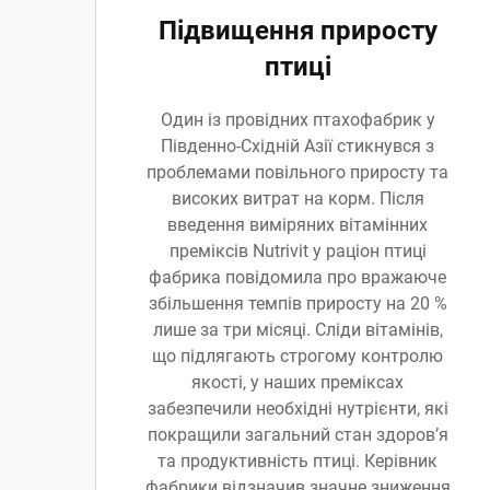
Підвищення приросту
птиці
Один із провідних птахофабрик у
Південно-Східній Азії стикнувся з
проблемами повільного приросту та
високих витрат на корм. Після
введення виміряних вітамінних
преміксів Nutrivit у раціон птиці
фабрика повідомила про вражаюче
збільшення темпів приросту на 20 %
лише за три місяці. Сліди вітамінів,
що підлягають строгому контролю
якості, у наших преміксах
забезпечили необхідні нутрієнти, які
покращили загальний стан здоров’я
та продуктивність птиці. Керівник
фабрики відзначив значне зниження