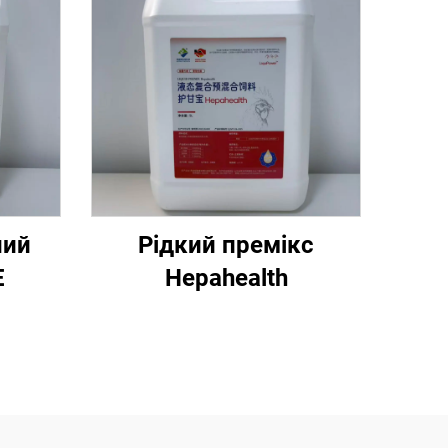
ний
Рідкий премікс
E
Hepahealth