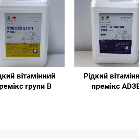
дкий вітамінний
Рідкий вітамін
ремікс групи В
премікс AD3