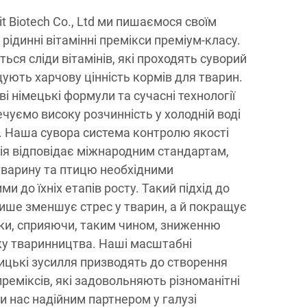
it Biotech Co., Ltd ми пишаємося своїм
рідинні вітамінні премікси преміум-класу.
ься сліди вітамінів, які проходять суворий
щують харчову цінність кормів для тварин.
 німецькі формули та сучасні технології
чуємо високу розчинність у холодній воді
у. Наша сувора система контролю якості
ія відповідає міжнародним стандартам,
тварину та птицю необхідними
и до їхніх етапів росту. Такий підхід до
ише зменшує стрес у тварин, а й покращує
ики, сприяючи, таким чином, зниженню
ку тваринництва. Наші масштабні
ицькі зусилля призводять до створення
реміксів, які задовольняють різноманітні
и нас надійним партнером у галузі