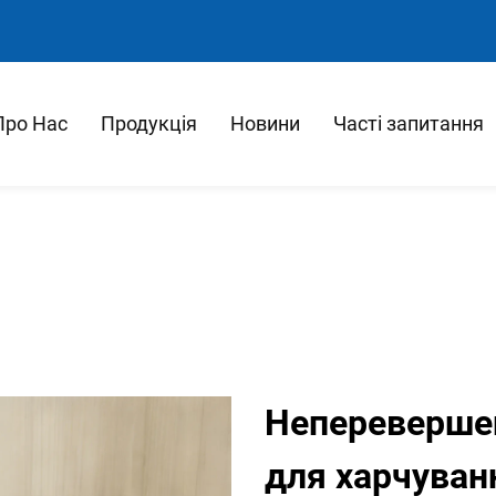
Про Нас
Продукція
Новини
Часті запитання
Неперевершен
для харчуван