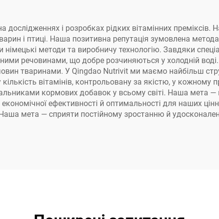
ся на дослідженнях і розробках рідких вітамінних преміксів
тварин і птиці. Наша позитивна репутація зумовлена мето
и німецькі методи та виробничу технологію. Завдяки спеці
ними речовинами, що добре розчиняються у холодній воді.
вин тваринами. У Qingdao Nutrivit ми маємо найбільш стр
у кількість вітамінів, контрольовану за якістю, у кожному
чальниками кормових добавок у всьому світі. Наша мета —
 економічної ефективності й оптимальності для наших цінн
ю. Наша мета — сприяти постійному зростанню й удоскона