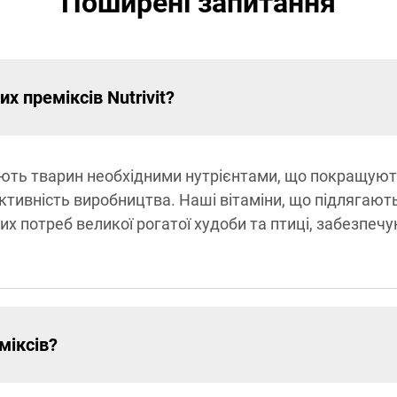
Поширені запитання
х преміксів Nutrivit?
ечують тварин необхідними нутрієнтами, що покращую
тивність виробництва. Наші вітаміни, що підлягают
их потреб великої рогатої худоби та птиці, забезпе
міксів?