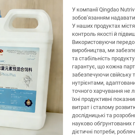
У компанії Qingdao Nutriv
зобов’язанням надавати 
У наших продуктах містят
контроль якості й підви
Використовуючи передові
виробництва, ми забезпе
та стабільність продукт
гарантує, що кожна парт
забезпечуючи свійську 
нутрієнтами, адаптованим
точного харчування не л
їхні продуктивні показн
витрат і сталому розвит
дослідницькі та розробн
науково обґрунтованих п
дієтичні потреби, робляч