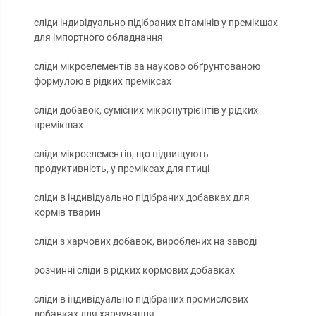
сліди індивідуально підібраних вітамінів у премікшах
для імпортного обладнання
сліди мікроелементів за науково обґрунтованою
формулою в рідких преміксах
сліди добавок, сумісних мікронутрієнтів у рідких
премікшах
сліди мікроелементів, що підвищують
продуктивність, у преміксах для птиці
сліди в індивідуально підібраних добавках для
кормів тварин
сліди з харчових добавок, вироблених на заводі
розчинні сліди в рідких кормових добавках
сліди в індивідуально підібраних промислових
добавках для харчування