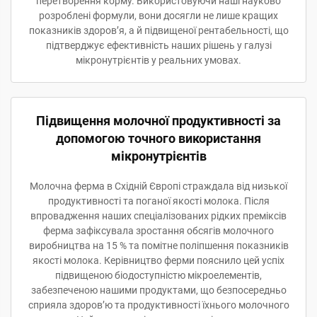
перетворення корму. Використовуючи наші науково
розроблені формули, вони досягли не лише кращих
показників здоров’я, а й підвищеної рентабельності, що
підтверджує ефективність наших рішень у галузі
мікронутрієнтів у реальних умовах.
Підвищення молочної продуктивності за
допомогою точного використання
мікронутрієнтів
Молочна ферма в Східній Європі страждала від низької
продуктивності та поганої якості молока. Після
впровадження наших спеціалізованих рідких преміксів
ферма зафіксувала зростання обсягів молочного
виробництва на 15 % та помітне поліпшення показників
якості молока. Керівництво ферми пояснило цей успіх
підвищеною біодоступністю мікроелементів,
забезпеченою нашими продуктами, що безпосередньо
сприяла здоров’ю та продуктивності їхнього молочного