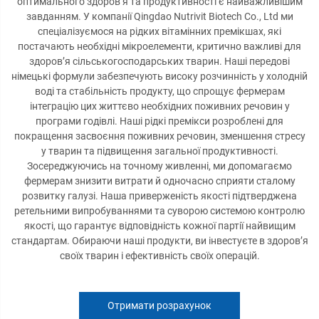
оптимального здоров’я та продуктивності є найважливішим
завданням. У компанії Qingdao Nutrivit Biotech Co., Ltd ми
спеціалізуємося на рідких вітамінних премікшах, які
постачають необхідні мікроелементи, критично важливі для
здоров’я сільськогосподарських тварин. Наші передові
німецькі формули забезпечують високу розчинність у холодній
воді та стабільність продукту, що спрощує фермерам
інтеграцію цих життєво необхідних поживних речовин у
програми годівлі. Наші рідкі премікси розроблені для
покращення засвоєння поживних речовин, зменшення стресу
у тварин та підвищення загальної продуктивності.
Зосереджуючись на точному живленні, ми допомагаємо
фермерам знизити витрати й одночасно сприяти сталому
розвитку галузі. Наша приверженість якості підтверджена
ретельними випробуваннями та суворою системою контролю
якості, що гарантує відповідність кожної партії найвищим
стандартам. Обираючи наші продукти, ви інвестуєте в здоров’я
своїх тварин і ефективність своїх операцій.
Отримати розрахунок