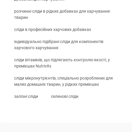
розчинні сліди в рідких добавках для харчування
тварин
сліди в професійних харчових добавках
індивідуально підібрані сліди для компонентів
харчового харчування
сліди вітамінів, що підлягають контролю якості, у
премікшах Nutrivits
сліди мікронутрієнтів, спеціально розроблених для
малих домашніх тварин, у рідких премікшах
залізні сліди
селенові сліди