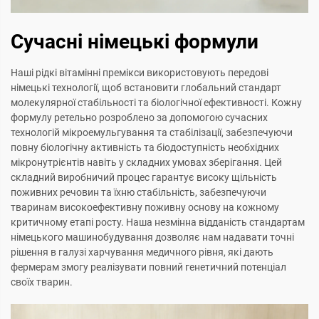
Сучасні німецькі формули
Наші рідкі вітамінні премікси використовують передові
німецькі технології, щоб встановити глобальний стандарт
молекулярної стабільності та біологічної ефективності. Кожну
формулу ретельно розроблено за допомогою сучасних
технологій мікроемульгування та стабілізації, забезпечуючи
повну біологічну активність та біодоступність необхідних
мікронутрієнтів навіть у складних умовах зберігання. Цей
складний виробничий процес гарантує високу щільність
поживних речовин та їхню стабільність, забезпечуючи
тваринам високоефективну поживну основу на кожному
критичному етапі росту. Наша незмінна відданість стандартам
німецького машинобудування дозволяє нам надавати точні
рішення в галузі харчування медичного рівня, які дають
фермерам змогу реалізувати повний генетичний потенціал
своїх тварин.