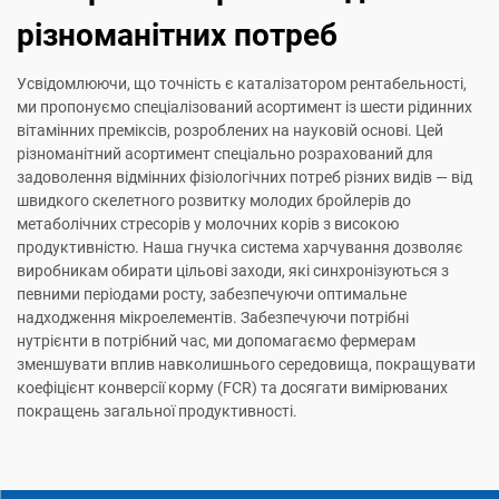
різноманітних потреб
Усвідомлюючи, що точність є каталізатором рентабельності,
ми пропонуємо спеціалізований асортимент із шести рідинних
вітамінних преміксів, розроблених на науковій основі. Цей
різноманітний асортимент спеціально розрахований для
задоволення відмінних фізіологічних потреб різних видів — від
швидкого скелетного розвитку молодих бройлерів до
метаболічних стресорів у молочних корів з високою
продуктивністю. Наша гнучка система харчування дозволяє
виробникам обирати цільові заходи, які синхронізуються з
певними періодами росту, забезпечуючи оптимальне
надходження мікроелементів. Забезпечуючи потрібні
нутрієнти в потрібний час, ми допомагаємо фермерам
зменшувати вплив навколишнього середовища, покращувати
коефіцієнт конверсії корму (FCR) та досягати вимірюваних
покращень загальної продуктивності.