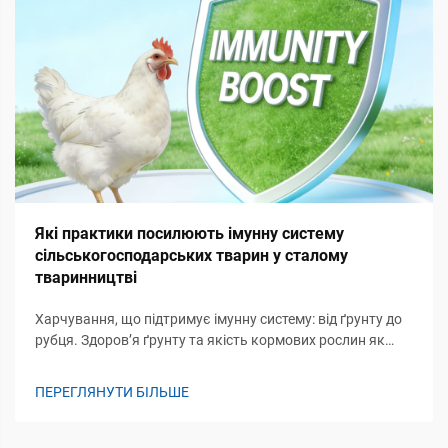
Які практики посилюють імунну систему
сільськогосподарських тварин у сталому
тваринництві
Харчування, що підтримує імунну систему: від ґрунту до
рубця. Здоров’я ґрунту та якість кормових рослин як
базові модулятори імунітету. Здоров’я екосистем ґрунту
відіграє вирішальну роль у підтримці імунітету худоби,
ПЕРЕГЛЯНУТИ БІЛЬШЕ
фактично закладаючи основу того, як нутр...