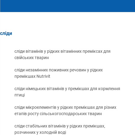
сліди
сліди вітамінів у рідких вітамінних преміксах для
свійських тварин
сліди незамінних поживних речовин у рідких
премікшах Nutrivit
сліди німецьких вітамінів у премікшах для кормлення
птиці
сліди мікроелементів у рідких премікшах для різних
етапів росту сільськогосподарських тварин
сліди стабільних вітамінів у рідких премікшах,
розчинних у холодній воді