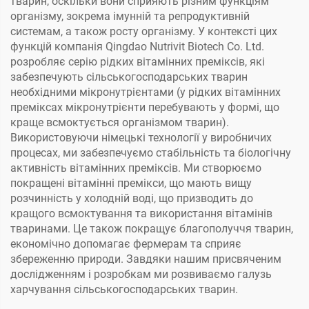
тварин, оскільки вони сприяють різним функціям
організму, зокрема імунній та репродуктивній
системам, а також росту організму. У контексті цих
функцій компанія Qingdao Nutrivit Biotech Co. Ltd.
розробляє серію рідких вітамінних преміксів, які
забезпечують сільськогосподарських тварин
необхідними мікронутрієнтами (у рідких вітамінних
преміксах мікронутрієнти перебувають у формі, що
краще всмоктується організмом тварин).
Використовуючи німецькі технології у виробничих
процесах, ми забезпечуємо стабільність та біологічну
активність вітамінних преміксів. Ми створюємо
покращені вітамінні премікси, що мають вищу
розчинність у холодній воді, що призводить до
кращого всмоктування та використання вітамінів
тваринами. Це також покращує благополуччя тварин,
економічно допомагає фермерам та сприяє
збереженню природи. Завдяки нашим присвяченим
дослідженням і розробкам ми розвиваємо галузь
харчування сільськогосподарських тварин.