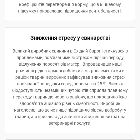
коефіцієнтів перетворення корму, що в кінцевому
підсумку призвело до підвищення рентабельності.
Зниження стресу у свинарстві
Великий виробник свинини в Східній Європі стикнувся з
проблемами, пов’язаними зі стресом під час періоду
відлучення поросят від матері. Впровадивши наші
розчинні рідкі кормові добавки з мікроелементами в
раціон тварин, виробник зафіксував зниження стрес-
пов’язаної поведінки серед поросят на 25 %. Висока
біодоступність незамінних нутрієнтів сприяла плавному
переходу тварин до нового раціону, що покращило їхнє
здоров’я та знизило рівень смертності. Виробник
наголосив, що це не лише підвищило рівень добробуту
тварин, а й призвело до значного зниження витрат на
ветеринарні послуги.