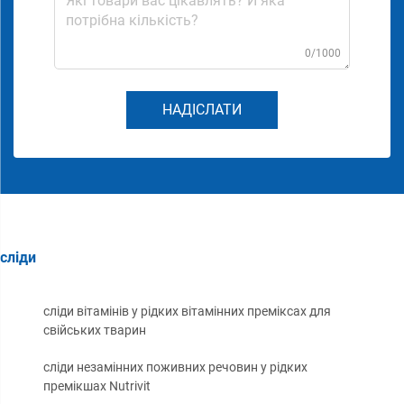
0/1000
НАДІСЛАТИ
сліди
сліди вітамінів у рідких вітамінних преміксах для
свійських тварин
сліди незамінних поживних речовин у рідких
премікшах Nutrivit