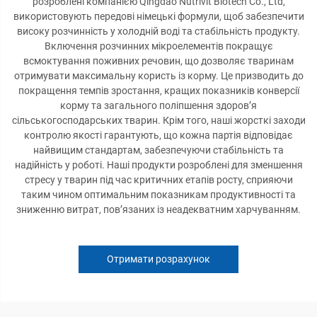
розроблені компанією Qingdao Nutrivit Biotech Co., Ltd,
використовують передові німецькі формули, щоб забезпечити
високу розчинність у холодній воді та стабільність продукту.
Включення розчинних мікроелементів покращує
всмоктування поживних речовин, що дозволяє тваринам
отримувати максимальну користь із корму. Це призводить до
покращення темпів зростання, кращих показників конверсії
корму та загального поліпшення здоров’я
сільськогосподарських тварин. Крім того, наші жорсткі заходи
контролю якості гарантують, що кожна партія відповідає
найвищим стандартам, забезпечуючи стабільність та
надійність у роботі. Наші продукти розроблені для зменшення
стресу у тварин під час критичних етапів росту, сприяючи
таким чином оптимальним показникам продуктивності та
зниженню витрат, пов’язаних із неадекватним харчуванням.
Отримати розрахунок