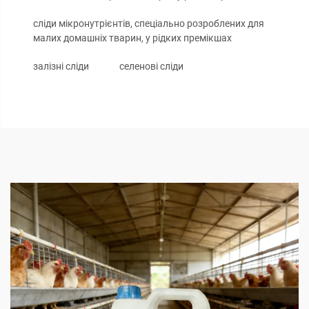
сліди мікронутрієнтів, спеціально розроблених для
малих домашніх тварин, у рідких премікшах
залізні сліди
селенові сліди