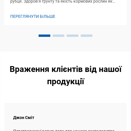
рубця. Здоров’я ґрунту та якість кормових рослин як
базові модулятори імунітету. Здоров’я екосистем ґрунту
відіграє вирішальну роль у підтримці імунітету худоби,
ПЕРЕГЛЯНУТИ БІЛЬШЕ
фактично закладаючи основу того, як нутр...
Враження клієнтів від нашої
продукції
Джон Сміт