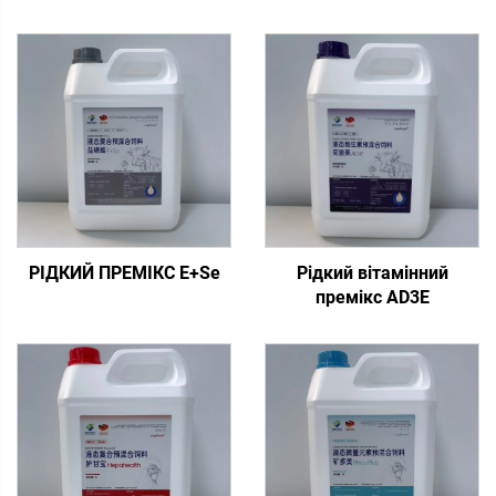
РІДКИЙ ПРЕМІКС E+Se
Рідкий вітамінний
премікс AD3E