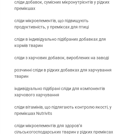
сліди добавок, сумісних мікронутрієнтів у рідких
премікшах
сліди мікроелементів, що підвищують
продуктивність, у преміксах для птиці
сліди в індивідуально підібраних добавках для
кормів тварин
сліди з харчових добавок, вироблених на заводі
розчинні сліди в рідких добавках для харчування
тварин
індивідуально підібрані сліди для компонентів
харчового харчування
сліди вітамінів, що підлягають контролю якості, у
премікшах Nutrivits
сліди мікроелементів для здоров’я
сільськогосподарських тварин у рідких преміксах