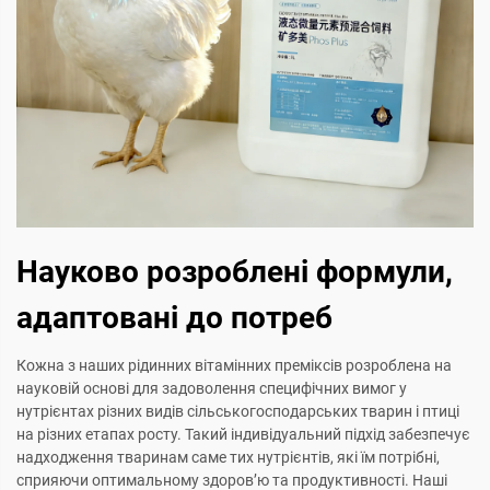
Науково розроблені формули,
адаптовані до потреб
Кожна з наших рідинних вітамінних преміксів розроблена на
науковій основі для задоволення специфічних вимог у
нутрієнтах різних видів сільськогосподарських тварин і птиці
на різних етапах росту. Такий індивідуальний підхід забезпечує
надходження тваринам саме тих нутрієнтів, які їм потрібні,
сприяючи оптимальному здоров’ю та продуктивності. Наші