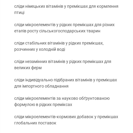
сліди німецьких вітамінів у премікшах для кормлення
птиці
сліди мікроелементів у рідких премікшах для різних
етапів росту сільськогосподарських тварин
сліди стабільних вітамінів у рідких премікшах,
розчинних у холодній воді
сліди незамінних вітамінів у рідких премікшах для
великих ферм
сліди індивідуально підібраних вітамінів у премікшах
для імпортного обладнання
сліди мікроелементів за науково обґрунтованою
формулою в рідких преміксах
сліди мікроелементів-кормових добавок у премікшах
глобальних поставок