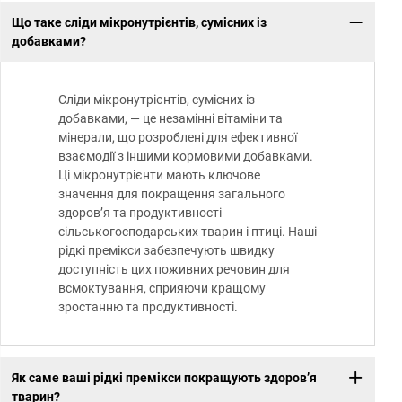
Що таке сліди мікронутрієнтів, сумісних із
добавками?
Сліди мікронутрієнтів, сумісних із
добавками, — це незамінні вітаміни та
мінерали, що розроблені для ефективної
взаємодії з іншими кормовими добавками.
Ці мікронутрієнти мають ключове
значення для покращення загального
здоров’я та продуктивності
сільськогосподарських тварин і птиці. Наші
рідкі премікси забезпечують швидку
доступність цих поживних речовин для
всмоктування, сприяючи кращому
зростанню та продуктивності.
Як саме ваші рідкі премікси покращують здоров’я
тварин?