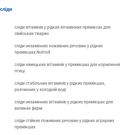
сліди
сліди вітамінів у рідких вітамінних преміксах для
свійських тварин
сліди незамінних поживних речовин у рідких
премікшах Nutrivit
сліди німецьких вітамінів у премікшах для кормлення
птиці
сліди стабільних вітамінів у рідких премікшах,
розчинних у холодній воді
сліди незамінних вітамінів у рідких премікшах для
великих ферм
сліди стійких поживних речовин у рідких аграрних
премікшах