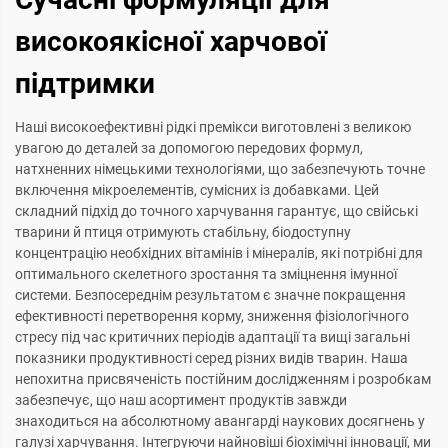
високоякісної харчової
підтримки
Наші високоефективні рідкі премікси виготовлені з великою
увагою до деталей за допомогою передових формул,
натхненних німецькими технологіями, що забезпечують точне
включення мікроелементів, сумісних із добавками. Цей
складний підхід до точного харчування гарантує, що свійські
тварини й птиця отримують стабільну, біодоступну
концентрацію необхідних вітамінів і мінералів, які потрібні для
оптимального скелетного зростання та зміцнення імунної
системи. Безпосереднім результатом є значне покращення
ефективності перетворення корму, зниження фізіологічного
стресу під час критичних періодів адаптації та вищі загальні
показники продуктивності серед різних видів тварин. Наша
непохитна присвяченість постійним дослідженням і розробкам
забезпечує, що наш асортимент продуктів завжди
знаходиться на абсолютному авангарді наукових досягнень у
галузі харчування. Інтегруючи найновіші біохімічні інновації, ми