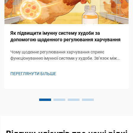
Як підвищити імунну систему худоби за
допомогою щоденного регулювання харчування
Чому щоденне регулювання харчування сприяє
функціонуванню імунної системи у худоби. Зв’язок між
постійним надходженням нутрієнтів та готовністю
вродженої/адаптивної імунної системи. Отримання
ПЕРЕГЛЯНУТИ БІЛЬШЕ
належного харчування з дня на день означає, що наші
організми отримують такі будівельні блоки, як ам...