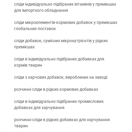
сліди індивідуально підібраних вітамінів у премікшах
для імпортного обладнання
сліди мікроелементів-кормових добавок у премікшах
глобальних поставок
сліди добавок, сумісних мікронутрієнтів у рідких
премікшах
сліди в індивідуально підібраних добавках для
кормів тварин
сліди з харчових добавок, вироблених на заводі
розчинні сліди в рідких кормових добавках
сліди в індивідуально підібраних промислових
добавках для харчування
розчинні сліди в рідких добавках для харчування
тварин