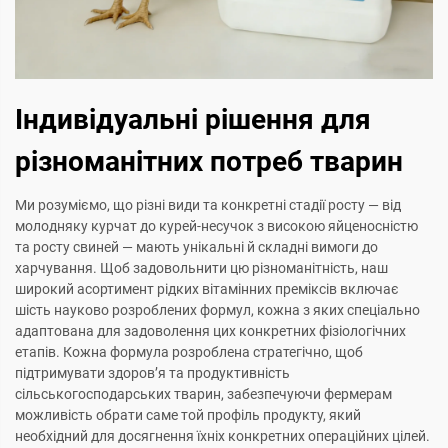
Індивідуальні рішення для
різноманітних потреб тварин
Ми розуміємо, що різні види та конкретні стадії росту — від
молодняку курчат до курей-несучок з високою яйценосністю
та росту свиней — мають унікальні й складні вимоги до
харчування. Щоб задовольнити цю різноманітність, наш
широкий асортимент рідких вітамінних преміксів включає
шість науково розроблених формул, кожна з яких спеціально
адаптована для задоволення цих конкретних фізіологічних
етапів. Кожна формула розроблена стратегічно, щоб
підтримувати здоров’я та продуктивність
сільськогосподарських тварин, забезпечуючи фермерам
можливість обрати саме той профіль продукту, який
необхідний для досягнення їхніх конкретних операційних цілей.