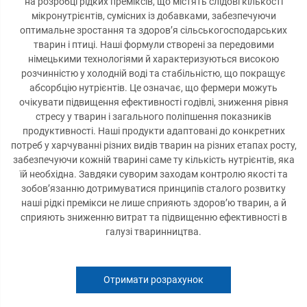
на розробці рідких преміксів, що містять слідові кількості
мікронутрієнтів, сумісних із добавками, забезпечуючи
оптимальне зростання та здоров’я сільськогосподарських
тварин і птиці. Наші формули створені за передовими
німецькими технологіями й характеризуються високою
розчинністю у холодній воді та стабільністю, що покращує
абсорбцію нутрієнтів. Це означає, що фермери можуть
очікувати підвищення ефективності годівлі, зниження рівня
стресу у тварин і загального поліпшення показників
продуктивності. Наші продукти адаптовані до конкретних
потреб у харчуванні різних видів тварин на різних етапах росту,
забезпечуючи кожній тварині саме ту кількість нутрієнтів, яка
їй необхідна. Завдяки суворим заходам контролю якості та
зобов’язанню дотримуватися принципів сталого розвитку
наші рідкі премікси не лише сприяють здоров’ю тварин, а й
сприяють зниженню витрат та підвищенню ефективності в
галузі тваринництва.
Отримати розрахунок