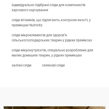
індивідуально підібрані сліди для компонентів
харчового харчування
сліди вітамінів, що підлягають контролю якості, у
премікшах Nutrivits
сліди мікроелементів для здоров’я
сільськогосподарських тварин у рідких преміксах
сліди мікронутрієнтів, спеціально розроблених для
малих домашніх тварин, у рідких премікшах
залізні сліди
селенові сліди