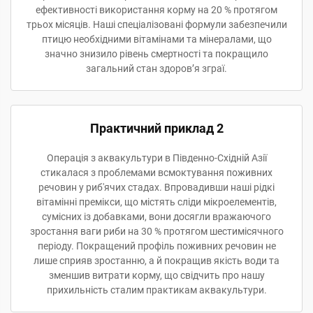
ефективності використання корму на 20 % протягом
трьох місяців. Наші спеціалізовані формули забезпечили
птицю необхідними вітамінами та мінералами, що
значно знизило рівень смертності та покращило
загальний стан здоров’я зграї.
Практичний приклад 2
Операція з аквакультури в Південно-Східній Азії
стикалася з проблемами всмоктування поживних
речовин у риб'ячих стадах. Впровадивши наші рідкі
вітамінні премікси, що містять сліди мікроелементів,
сумісних із добавками, вони досягли вражаючого
зростання ваги риби на 30 % протягом шестимісячного
періоду. Покращений профіль поживних речовин не
лише сприяв зростанню, а й покращив якість води та
зменшив витрати корму, що свідчить про нашу
прихильність сталим практикам аквакультури.