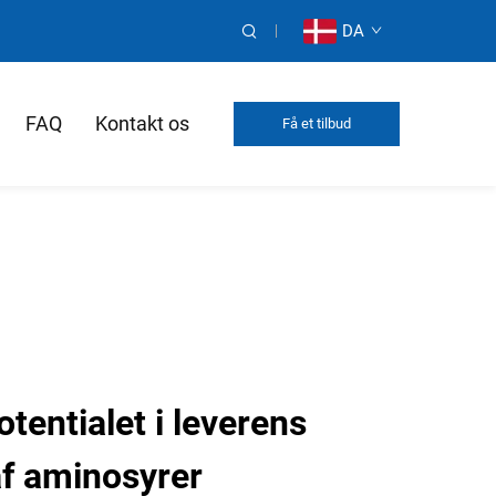
DA
FAQ
Kontakt os
Få et tilbud
tentialet i leverens
f aminosyrer