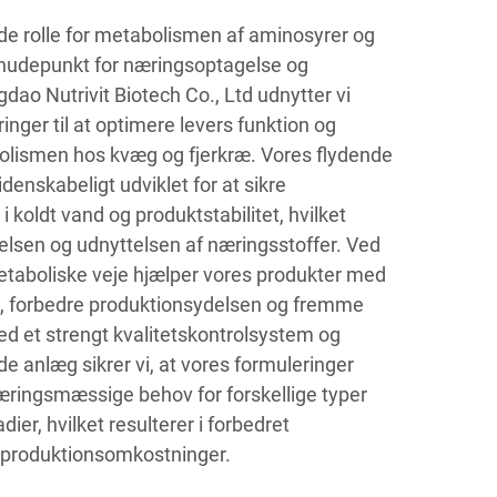
nde rolle for metabolismen af aminosyrer og
knudepunkt for næringsoptagelse og
dao Nutrivit Biotech Co., Ltd udnytter vi
nger til at optimere levers funktion og
lismen hos kvæg og fjerkræ. Vores flydende
denskabeligt udviklet for at sikre
 koldt vand og produktstabilitet, hvilket
elsen og udnyttelsen af næringsstoffer. Ved
etaboliske veje hjælper vores produkter med
s, forbedre produktionsydelsen og fremme
d et strengt kvalitetskontrolsystem og
de anlæg sikrer vi, at vores formuleringer
næringsmæssige behov for forskellige typer
ier, hvilket resulterer i forbedret
e produktionsomkostninger.