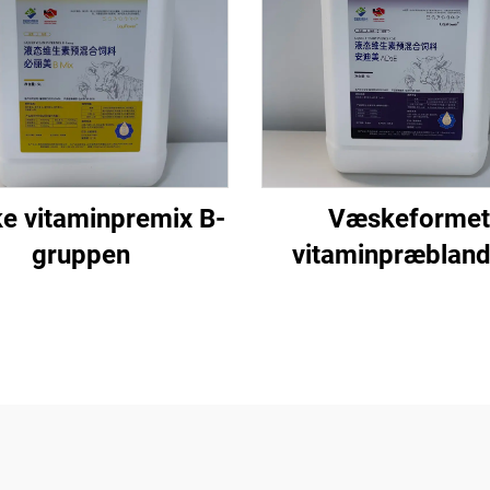
e vitaminpremix B-
Væskeformet
gruppen
vitaminpræbland
AD3E