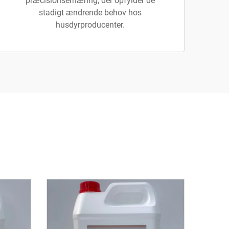
præcisionsernæring, der opfylder de
stadigt ændrende behov hos
husdyrproducenter.