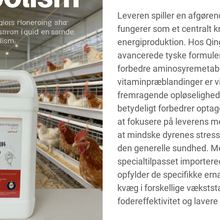
Leveren spiller en afgøre
fungerer som et centralt 
energiproduktion. Hos Qing
avancerede tyske formuleri
forbedre aminosyremetabo
vitaminpræblandinger er vi
fremragende opløselighed i
betydeligt forbedrer optag
at fokusere på leverens m
at mindske dyrenes stres
den generelle sundhed. Me
specialtilpasset importere
opfylder de specifikke er
kvæg i forskellige vækststad
fodereffektivitet og laver