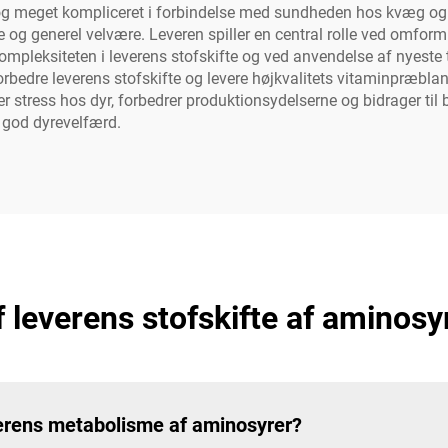
t og meget kompliceret i forbindelse med sundheden hos kvæg og
e og generel velvære. Leveren spiller en central rolle ved omform
ompleksiteten i leverens stofskifte og ved anvendelse af nyeste 
 forbedre leverens stofskifte og levere højkvalitets vitaminpræbla
er stress hos dyr, forbedrer produktionsydelserne og bidrager ti
 god dyrevelfærd.
f leverens stofskifte af aminos
verens metabolisme af aminosyrer?