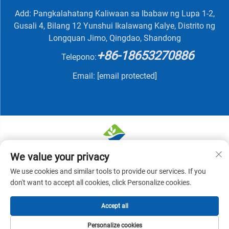
Add: Pangkalahatang Kaliwaan sa Ibabaw ng Lupa 1-2,
Gusali 4, Bilang 12 Yunshui Ikalawang Kalye, Distrito ng
Longquan Jimo, Qingdao, Shandong
+86-18653270886
Telepono:
Email:
[email protected]
We value your privacy
Karapatan sa Pagmamay-ari © 2025 ni QINGDAO
We use cookies and similar tools to provide our services. If you
NUTRIVIT BIOTECH CO., LTD -
Patakaran sa
don't want to accept all cookies, click Personalize cookies.
Pagkakapribado
Accept all
Personalize cookies