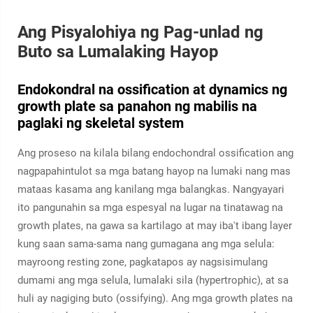
Ang Pisyalohiya ng Pag-unlad ng
Buto sa Lumalaking Hayop
Endokondral na ossification at dynamics ng
growth plate sa panahon ng mabilis na
paglaki ng skeletal system
Ang proseso na kilala bilang endochondral ossification ang
nagpapahintulot sa mga batang hayop na lumaki nang mas
mataas kasama ang kanilang mga balangkas. Nangyayari
ito pangunahin sa mga espesyal na lugar na tinatawag na
growth plates, na gawa sa kartilago at may iba't ibang layer
kung saan sama-sama nang gumagana ang mga selula:
mayroong resting zone, pagkatapos ay nagsisimulang
dumami ang mga selula, lumalaki sila (hypertrophic), at sa
huli ay nagiging buto (ossifying). Ang mga growth plates na