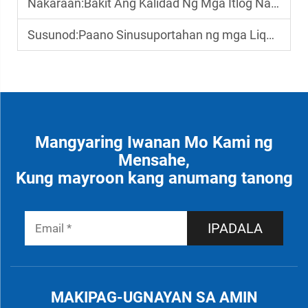
Nakaraan:
Bakit Ang Kalidad Ng Mga Itlog Na Papatayin Ang Determinado Sa Tagumpay Ng Pagsasapin ng Manok
Susunod:
Paano Sinusuportahan ng mga Liquid na Bitamina ang Pag-unlad ng Buto ng Batang Manok
Mangyaring Iwanan Mo Kami ng
Mensahe,
Kung mayroon kang anumang tanong
IPADALA
MAKIPAG-UGNAYAN SA AMIN