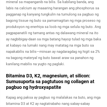
mineral sa mapanganib na bilis. Sa kabilang banda, ang
labis na calcium ay maaaring harangan ang phosphorus sa
pagganap ng kanyang tungkulin na tumulong sa pagbuo ng
bagong tissue ng buto sa pamamagitan ng mga proseso ng
produksyon ng enerhiya sa loob ng mga selula ng buto. Ang
pagpapanatili ng tamang antas ng dalawang mineral na ito
ay nagbibigay-daan sa mga batang hayop tulad ng mga baka
at kabayo na lumaki nang may matatag na mga buto sa
napakabilis na bilis—minsan ay nagdaragdag ng higit sa 2%
na bagong materyal ng buto bawat araw sa panahon ng
kanilang mabilis na yugto ng paglaki.
Bitamina D3, K2, magnesium, at silicon:
Sumusuporta sa pagtutuos ng collagen at
pagbuo ng hydroxyapatite
Kapag ang paksa ay pagbuo ng malalakas na buto, ang mga
bitamina D3 at K2 ay nagtatrabaho nang sabay-sabay