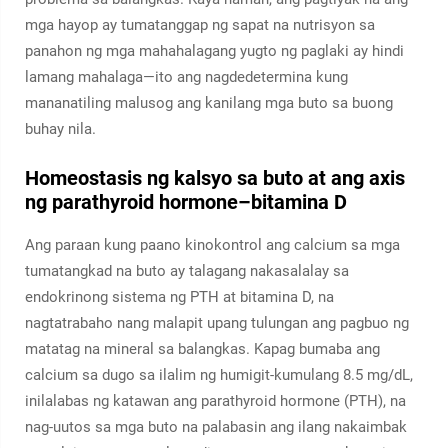
mga hayop ay tumatanggap ng sapat na nutrisyon sa
panahon ng mga mahahalagang yugto ng paglaki ay hindi
lamang mahalaga—ito ang nagdedetermina kung
mananatiling malusog ang kanilang mga buto sa buong
buhay nila.
Homeostasis ng kalsyo sa buto at ang axis
ng parathyroid hormone–bitamina D
Ang paraan kung paano kinokontrol ang calcium sa mga
tumatangkad na buto ay talagang nakasalalay sa
endokrinong sistema ng PTH at bitamina D, na
nagtatrabaho nang malapit upang tulungan ang pagbuo ng
matatag na mineral sa balangkas. Kapag bumaba ang
calcium sa dugo sa ilalim ng humigit-kumulang 8.5 mg/dL,
inilalabas ng katawan ang parathyroid hormone (PTH), na
nag-uutos sa mga buto na palabasin ang ilang nakaimbak