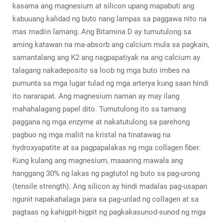
kasama ang magnesium at silicon upang mapabuti ang
kabuuang kalidad ng buto nang lampas sa paggawa nito na
mas madiin lamang. Ang Bitamina D ay tumutulong sa
aming katawan na ma-absorb ang calcium mula sa pagkain,
samantalang ang K2 ang nagpapatiyak na ang calcium ay
talagang nakadeposito sa loob ng mga buto imbes na
pumunta sa mga lugar tulad ng mga arterya kung saan hindi
ito nararapat. Ang magnesium naman ay may ilang
mahahalagang papel dito. Tumutulong ito sa tamang
paggana ng mga enzyme at nakatutulong sa parehong
pagbuo ng mga maliit na kristal na tinatawag na
hydroxyapatite at sa pagpapalakas ng mga collagen fiber.
Kung kulang ang magnesium, maaaring mawala ang
hanggang 30% ng lakas ng pagtutol ng buto sa pag-urong
(tensile strength). Ang silicon ay hindi madalas pag-usapan
ngunit napakahalaga para sa pag-unlad ng collagen at sa
pagtaas ng kahigpit-higpit ng pagkakasunod-sunod ng mga