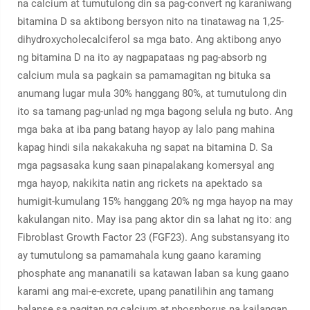
na calcium at tumutulong din sa pag-convert ng karaniwang
bitamina D sa aktibong bersyon nito na tinatawag na 1,25-
dihydroxycholecalciferol sa mga bato. Ang aktibong anyo
ng bitamina D na ito ay nagpapataas ng pag-absorb ng
calcium mula sa pagkain sa pamamagitan ng bituka sa
anumang lugar mula 30% hanggang 80%, at tumutulong din
ito sa tamang pag-unlad ng mga bagong selula ng buto. Ang
mga baka at iba pang batang hayop ay lalo pang mahina
kapag hindi sila nakakakuha ng sapat na bitamina D. Sa
mga pagsasaka kung saan pinapalakang komersyal ang
mga hayop, nakikita natin ang rickets na apektado sa
humigit-kumulang 15% hanggang 20% ng mga hayop na may
kakulangan nito. May isa pang aktor din sa lahat ng ito: ang
Fibroblast Growth Factor 23 (FGF23). Ang substansyang ito
ay tumutulong sa pamamahala kung gaano karaming
phosphate ang mananatili sa katawan laban sa kung gaano
karami ang mai-e-excrete, upang panatilihin ang tamang
balanse sa pagitan ng calcium at phosphorus na kailangan