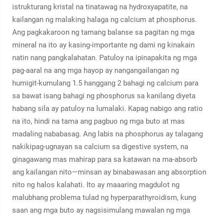
istrukturang kristal na tinatawag na hydroxyapatite, na
kailangan ng malaking halaga ng calcium at phosphorus.
Ang pagkakaroon ng tamang balanse sa pagitan ng mga
mineral na ito ay kasing-importante ng dami ng kinakain
natin nang pangkalahatan. Patuloy na ipinapakita ng mga
pag-aaral na ang mga hayop ay nangangailangan ng
humigit-kumulang 1.5 hanggang 2 bahagi ng calcium para
sa bawat isang bahagi ng phosphorus sa kanilang diyeta
habang sila ay patuloy na lumalaki. Kapag nabigo ang ratio
na ito, hindi na tama ang pagbuo ng mga buto at mas
madaling nababasag. Ang labis na phosphorus ay talagang
nakikipag-ugnayan sa calcium sa digestive system, na
ginagawang mas mahirap para sa katawan na ma-absorb
ang kailangan nito—minsan ay binabawasan ang absorption
nito ng halos kalahati. Ito ay maaaring magdulot ng
malubhang problema tulad ng hyperparathyroidism, kung
saan ang mga buto ay nagsisimulang mawalan ng mga