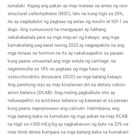
lumalaki. Kapag ang pakan ay may mataas na antas ng non-
structural carbohydrates (NSC), lalo na kung higit sa 20%,
ito ay nagdudulot ng pagtaas ng antas ng insulin at IGF-1 sa
dugo. Ang sumusunod na mangyayari ay lubhang
nakakabahala para sa mga may-ari ng kabayo: ang mga
kamakailang pag-aaral noong 2023 ay nagpapakita na ang
mga itinaas na hormon na ito ay nakakaapekto sa paraan
kung paano umuunlad ang mga selula ng cartilage, na
nagreresulta sa 18% na pagtaas ng mga kaso ng
osteochondritis dissecans (OCD) sa mga batang kabayo.
Ang parehong isyu ay may kinalaman din sa dietary cation-
anion balance (DCAB). Ang maling pagkalkula nito ay
nakaaapekto sa acid-base balance ng katawan at sa paraan
kung paano napoproseso ang calcium. Halimbawa, ang
mga batang baka na kumakain ng mga pakan na may DCAB
na higit sa +350 mEq/kg ay nagkakaroon ng buto na 22% na
mas hindi dense kumpara sa mga batang baka na kumakain