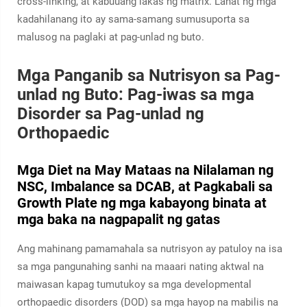
cross-linking, at kabuuang lakas ng matrix. Lahat ng mga
kadahilanang ito ay sama-samang sumusuporta sa
malusog na paglaki at pag-unlad ng buto.
Mga Panganib sa Nutrisyon sa Pag-
unlad ng Buto: Pag-iwas sa mga
Disorder sa Pag-unlad ng
Orthopaedic
Mga Diet na May Mataas na Nilalaman ng
NSC, Imbalance sa DCAB, at Pagkabali sa
Growth Plate ng mga kabayong binata at
mga baka na nagpapalit ng gatas
Ang mahinang pamamahala sa nutrisyon ay patuloy na isa
sa mga pangunahing sanhi na maaari nating aktwal na
maiwasan kapag tumutukoy sa mga developmental
orthopaedic disorders (DOD) sa mga hayop na mabilis na