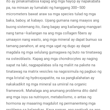
ito ay pinakamabisa kapag ang mga hayop ay napakabata
pa, na minsan ay lumalaki ng hanggang 300–500
micrometers bawat araw sa mga species tulad ng mga
baka, baboy, at kabayo. Upang gumana nang maayos ang
buong sistemang ito, ilang bagay ang kailangang mangyari
nang tama—kailangan na ang mga collagen fibers ay
umaayon nang wasto, ang mga mineral ay dapat bumuo sa
tamang panahon, at ang mga ugat ng dugo ay dapat
magdala ng mga selulang gumagawa ng buto na tinatawag
na osteoblasts. Kapag ang mga chondrocytes ay naging
sapat na laki, nagpapalabas sila ng maliit na pakete na
tinatawag na matrix vesicles na nagsisimula ng pagbuo ng
mga kristal ng hydroxyapatite, na sa pangkalahatan ay
nakakadikit ng mga mineral sa umiiral na organic
framework. Mahalaga ang anumang problema dito dahil
ang mga isyu sa nutrisyon, metabolismo, o antas ng
hormona ay maaaring magdulot ng permanenteng mga
problema sa balangkas. Kaya naman, ang pagtiyak na ang