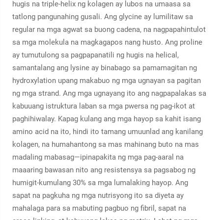
hugis na triple-helix ng kolagen ay lubos na umaasa sa
tatlong pangunahing gusali. Ang glycine ay lumilitaw sa
regular na mga agwat sa buong cadena, na nagpapahintulot
sa mga molekula na magkagapos nang husto. Ang proline
ay tumutulong sa pagpapanatili ng hugis na helical,
samantalang ang lysine ay binabago sa pamamagitan ng
hydroxylation upang makabuo ng mga ugnayan sa pagitan
ng mga strand. Ang mga ugnayang ito ang nagpapalakas sa
kabuuang istruktura laban sa mga pwersa ng pag-ikot at
paghihiwalay. Kapag kulang ang mga hayop sa kahit isang
amino acid na ito, hindi ito tamang umuunlad ang kanilang
kolagen, na humahantong sa mas mahinang buto na mas
madaling mabasag—ipinapakita ng mga pag-aaral na
maaaring bawasan nito ang resistensya sa pagsabog ng
humigit-kumulang 30% sa mga lumalaking hayop. Ang
sapat na pagkuha ng mga nutrisyong ito sa diyeta ay
mahalaga para sa mabuting pagbuo ng fibril, sapat na