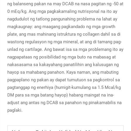
ng balanseng pakan na may DCAB na nasa pagitan ng -50 at
0 mEq/kg. Ang mga pagkakamaling nutrisyonal na ito ay
nagdudulot ng tatlong pangunahing problema na lahat ay
magkaugnay: ang maagang pagkandado ng mga growth
plate, ang mas mahinang istruktura ng collagen dahil sa di
wastong regulasyon ng mga mineral, at ang di tamang pag-
unlad ng cartilage. Ang bawat isa sa mga problemang ito ay
nagpapataas ng posibilidad ng mga buto na mabasag at
nakasasama sa kakayahang panatilihin ang kalusugan ng
hayop sa mahabang panahon. Kaya naman, ang mabuting
pagpaplano ng pakan ay dapat tumutuon sa pagkontrol sa
pagtanggap ng enerhiya (humigit-kumulang sa 1.5 Mcal/kg
DM para sa mga batang hayop) habang maingat na ina-
adjust ang antas ng DCAB sa panahon ng pinakamabilis na
paglaki.