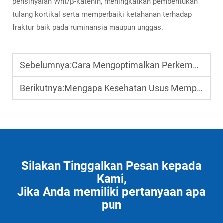
pensinyalan Wnt/β-katenin, meningkatkan pembentukan
tulang kortikal serta memperbaiki ketahanan terhadap
fraktur baik pada ruminansia maupun unggas.
Sebelumnya:
Cara Mengoptimalkan Perkembangan Tulang Ternak Melalui Nutrisi Ilmiah
Berikutnya:
Mengapa Kesehatan Usus Mempengaruhi Penyerapan Nutrisi dan Laju Pertumbuhan Ternak
Silakan Tinggalkan Pesan kepada
Kami,
Jika Anda memiliki pertanyaan apa
pun