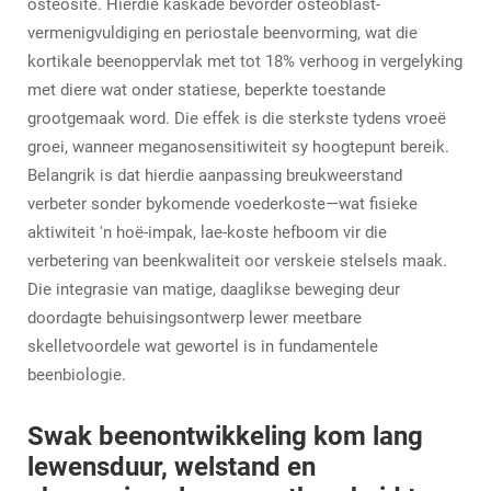
osteosite. Hierdie kaskade bevorder osteoblast-
vermenigvuldiging en periostale beenvorming, wat die
kortikale beenoppervlak met tot 18% verhoog in vergelyking
met diere wat onder statiese, beperkte toestande
grootgemaak word. Die effek is die sterkste tydens vroeë
groei, wanneer meganosensitiwiteit sy hoogtepunt bereik.
Belangrik is dat hierdie aanpassing breukweerstand
verbeter sonder bykomende voederkoste—wat fisieke
aktiwiteit 'n hoë-impak, lae-koste hefboom vir die
verbetering van beenkwaliteit oor verskeie stelsels maak.
Die integrasie van matige, daaglikse beweging deur
doordagte behuisingsontwerp lewer meetbare
skelletvoordele wat gewortel is in fundamentele
beenbiologie.
Swak beenontwikkeling kom lang
lewensduur, welstand en