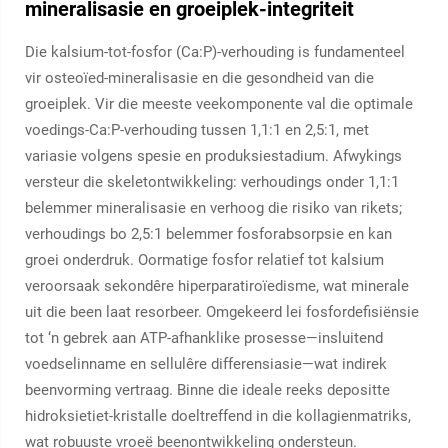
mineralisasie en groeiplek-integriteit
Die kalsium-tot-fosfor (Ca:P)-verhouding is fundamenteel
vir osteoïed-mineralisasie en die gesondheid van die
groeiplek. Vir die meeste veekomponente val die optimale
voedings-Ca:P-verhouding tussen 1,1:1 en 2,5:1, met
variasie volgens spesie en produksiestadium. Afwykings
versteur die skeletontwikkeling: verhoudings onder 1,1:1
belemmer mineralisasie en verhoog die risiko van rikets;
verhoudings bo 2,5:1 belemmer fosforabsorpsie en kan
groei onderdruk. Oormatige fosfor relatief tot kalsium
veroorsaak sekondêre hiperparatiroïedisme, wat minerale
uit die been laat resorbeer. Omgekeerd lei fosfordefisiënsie
tot ‘n gebrek aan ATP-afhanklike prosesse—insluitend
voedselinname en sellulêre differensiasie—wat indirek
beenvorming vertraag. Binne die ideale reeks depositte
hidroksietiet-kristalle doeltreffend in die kollagienmatriks,
wat robuuste vroeë beenontwikkeling ondersteun.