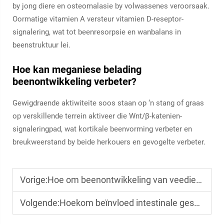
by jong diere en osteomalasie by volwassenes veroorsaak.
Oormatige vitamien A versteur vitamien D-reseptor-
signalering, wat tot beenresorpsie en wanbalans in
beenstruktuur lei.
Hoe kan meganiese belading
beenontwikkeling verbeter?
Gewigdraende aktiwiteite soos staan op ‘n stang of graas
op verskillende terrein aktiveer die Wnt/β-katenien-
signaleringpad, wat kortikale beenvorming verbeter en
breukweerstand by beide herkouers en gevogelte verbeter.
Vorige:
Hoe om beenontwikkeling van veediere deur wetenskaplike voeding te optimaliseer
Volgende:
Hoekom beïnvloed intestinale gesondheid die voedingsopname en groeikoers van veediere