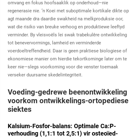
omvang en fokus hoofsaaklik op onderhoud—nie
regenerasie nie. ’n Koei met suboptimale kortikale dikte op
agt maande dra daardie swakheid na melkproduksie oor,
wat die risiko van breuke verhoog en produktiewe leeftyd
verminder. By vleisvoëls lei swak trabekulêre ontwikkeling
tot benevervormings, lamheid en verminderde
voerdoeltreffendheid. Daar is geen praktiese biologiese of
ekonomiese manier om hierdie tekortkominge later om te
keer nie—slegs voorkoming voor die venster toemaak
verseker duursame skedelintegriteit.
Voeding-gedrewe beenontwikkeling
voorkom ontwikkelings-ortopediese
siektes
Kalsium-Fosfor-balans: Optimale Ca:P-
verhouding (1,1:1 tot 2,5:1) vir osteoïed-