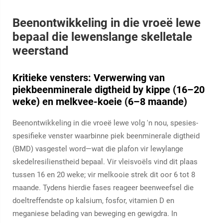
Beenontwikkeling in die vroeë lewe
bepaal die lewenslange skelletale
weerstand
Kritieke vensters: Verwerwing van
piekbeenminerale digtheid by kippe (16–20
weke) en melkvee-koeie (6–8 maande)
Beenontwikkeling in die vroeë lewe volg 'n nou, spesies-
spesifieke venster waarbinne piek beenminerale digtheid
(BMD) vasgestel word—wat die plafon vir lewylange
skedelresilienstheid bepaal. Vir vleisvoëls vind dit plaas
tussen 16 en 20 weke; vir melkooie strek dit oor 6 tot 8
maande. Tydens hierdie fases reageer beenweefsel die
doeltreffendste op kalsium, fosfor, vitamien D en
meganiese belading van beweging en gewigdra. In