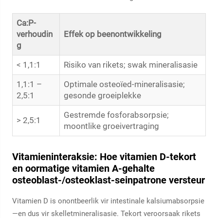
Ca:P-
verhoudin
Effek op beenontwikkeling
g
< 1,1:1
Risiko van rikets; swak mineralisasie
1,1:1 –
Optimale osteoïed-mineralisasie;
2,5:1
gesonde groeiplekke
Gestremde fosforabsorpsie;
> 2,5:1
moontlike groeivertraging
Vitamieninteraksie: Hoe vitamien D-tekort
en oormatige vitamien A-gehalte
osteoblast-/osteoklast-seinpatrone versteur
Vitamien D is onontbeerlik vir intestinale kalsiumabsorpsie
—en dus vir skelletmineralisasie. Tekort veroorsaak rikets