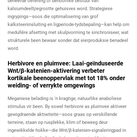
beheerde oefening of behoorlike bestuur van
kalsiumdeeltjiegrootte gehuisves word. Strategiese
ingrypings—soos die optimalisering van grof
kalksteeninsluiting en ligperiode-tydsbepaling—kan help om
medullêre afsetting met skulpvorming te sinchroniseer, wat
strukturele been bewaar sonder dat eierproduksie benadeel
word.
Herbivore en pluimvee: Laai-geïnduseerde
Wnt/β-katenien-aktivering verbeter
kortikale beenoppervlak met tot 18% onder
weiding- of verrykte omgewings
Meganiese belading is 'n kragtige, natuurlike anaboliese
stimulus vir been. By sowel herbivore as pluimvee aktiveer
gewigdraende aktiwiteite—soos graas op verskillende
terreine, staan op rusplekke, klim of beweeg deur
ingewikkelde hokke—die Wnt/β-katenien-signaleringpad in