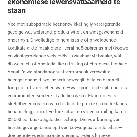
ekonomiese lewensvatbaarheid te
staan
Vee met suboptimale beenontwikkeling ly verergerende
gevolge wat welstand, produktiwiteit en winsgewendheid
ondermyn. Onvolledige mineralisasie of onvoldoende
kortikale dikte maak diere—veral hoë-opbrengs melkkoewe
en vinniggroeiende vleisvoëls—kwesbaar vir breuke, wat
dikwels lei tot onmiddellike uitruiling of chroniese lamheid.
Vanuit ‘n welstandsoogpunt veroorsaak verswakte
beengesondheid pyn, beperk beweeglikheid en bemoeilik
toegang tot voedsel en water—wat groei, melkopbrengsels
en immuniteit verdere skade berokken. Ekonomies is
skeletbeserings een van die duurste produksiemislukkings:
behandeling, arbeid, verlore uitset en vroeë uitruiling kan tot
$2 000 per beskadigde dier beloop. Die voorkoming van
hierdie gevolge berus op twee bewysgebaseerde pilare—
doelgerigte voedingsondersteuning tydens kritieke