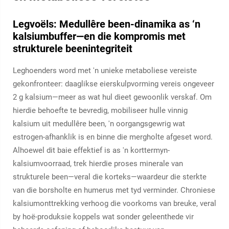
Legvoëls: Medullêre been-dinamika as ‘n
kalsiumbuffer—en die kompromis met
strukturele beenintegriteit
Leghoenders word met 'n unieke metaboliese vereiste
gekonfronteer: daaglikse eierskulpvorming vereis ongeveer
2 g kalsium—meer as wat hul dieet gewoonlik verskaf. Om
hierdie behoefte te bevredig, mobiliseer hulle vinnig
kalsium uit medullêre been, 'n oorgangsgewrig wat
estrogen-afhanklik is en binne die mergholte afgeset word.
Alhoewel dit baie effektief is as 'n korttermyn-
kalsiumvoorraad, trek hierdie proses minerale van
strukturele been—veral die korteks—waardeur die sterkte
van die borsholte en humerus met tyd verminder. Chroniese
kalsiumonttrekking verhoog die voorkoms van breuke, veral
by hoë-produksie koppels wat sonder geleenthede vir