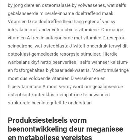
by jong diere en osteomalasie by volwassenes, wat selfs
gebalanseerde minerale-inname doeltreffend maak.
Vitamien D se doeltreffendheid hang egter af van sy
interaksie met ander vetsolubiele vitamiene. Oormatige
vitamien A tree in antagonisme met vitamien D-reseptor-
seinpatrone, wat osteoblastaktiwiteit onderdruk terwyl dit
osteoklast-gemedieerde resorpsie stimuleer. Hierdie
wanbalans dryf netto beenverlies—selfs wanneer kalsium-
en fosforgehaltes blykbaar adekwaat is. Voerformuleringe
moet dus voldoende vitamien D verseker
en
en
hipervitaminose A moet vermy word om gebalanseerde
osteoblast-/osteoklast-seinpatrone te bewaar en
strukturele beenintegriteit te ondersteun.
Produksiestelsels vorm
beenontwikkeling deur meganiese
en metaboliese vereistes