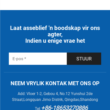
Laat asseblief 'n boodskap vir ons
agter,
Indien u enige vrae het
STUUR
NEEM VRYLIK KONTAK MET ONS OP
Add: Vloer 1-2, Gebou 4, No.12 Yunshui 2de
Straat,Longquan Jimo Distrik, Qingdao,Shandong
+86-18653270886
Tel: