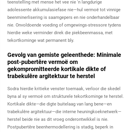
teenstelling met mense het vee nie 'n langdurige
adolessente akkumulasiefase nie—hul vermoë tot vinnige
beenminerlisering is saamgepers en nie onderhandelbaar
nie. Onvoldoende voeding of omgewings-stressore tydens
hierdie weke verminder direk die piekbeenmassa, met
tekortkominge wat permanent bly.
Gevolg van gemiste geleenthede: Minimale
post-pubertêre vermoë om
gekompromitteerde kortikale dikte of
trabekulêre argitektuur te herstel
Sodra hierdie kritieke venster toemaak, verloor die skedel
byna al sy vermoë om strukturele tekortkominge te herstel.
Kortikale dikte—die digte buitelaag van lang bene—en
trabekulêre argitektuur—die interne heuningkoeknetwerk—
herstel beide nie as dit vroeg onderontwikkel is nie.
Postpubertêre beenhermodellering is stadig, beperk in