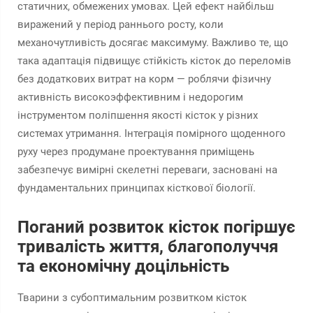
статичних, обмежених умовах. Цей ефект найбільш
виражений у період раннього росту, коли
механочутливість досягає максимуму. Важливо те, що
така адаптація підвищує стійкість кісток до переломів
без додаткових витрат на корм — роблячи фізичну
активність високоэффективним і недорогим
інструментом поліпшення якості кісток у різних
системах утримання. Інтеграція помірного щоденного
руху через продумане проектування приміщень
забезпечує вимірні скелетні переваги, засновані на
фундаментальних принципах кісткової біології.
Поганий розвиток кісток погіршує
тривалість життя, благополуччя
та економічну доцільність
Тварини з субоптимальним розвитком кісток