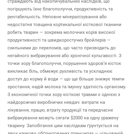
страждають від накопичувальних наслідків, що
погіршують їхнє благополуччя, продуктивність та
рентабельність. Неповне мінералізування або
недостатня товщина кортикальної кісткової тканини
робить тварин — зокрема молочних корів високої
продуктивності та швидкоростучих бройлерів —
схильними до переломів, що часто призводить до
негайного вибракування або хронічної кульгавості. З
точки зору благополуччя, порушення здоров’я кісток
викликає біль, обмежує рухливість та ускладнює
доступ до корму й води — що ще більше знижує темпи
зростання, надій молока та імунну здатність організму.
З економічної точки зору кісткові травми є однією з
найдорожчих виробничих невдач: витрати на
лікування, працю, втрату продукції та передчасне
вибракування можуть сягати $2000 на одну уражену
тварину. Запобігання цим наслідкам ґрунтується на
двох науково обґрунтованих принципах — цільованій