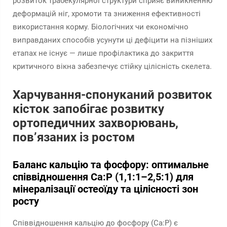
розвиток трабекулярної структури сприяє виникненню
деформацій ніг, хромоти та зниження ефективності
використання корму. Біологічних чи економічно
виправданих способів усунути ці дефіцити на пізніших
етапах не існує — лише профілактика до закриття
критичного вікна забезпечує стійку цілісність скелета.
Харчування-спонуканий розвиток
кісток запобігає розвитку
ортопедичних захворювань,
пов’язаних із ростом
Баланс кальцію та фосфору: оптимальне
співвідношення Ca:P (1,1:1–2,5:1) для
мінералізації остеоїду та цілісності зон
росту
Співвідношення кальцію до фосфору (Ca:P) є