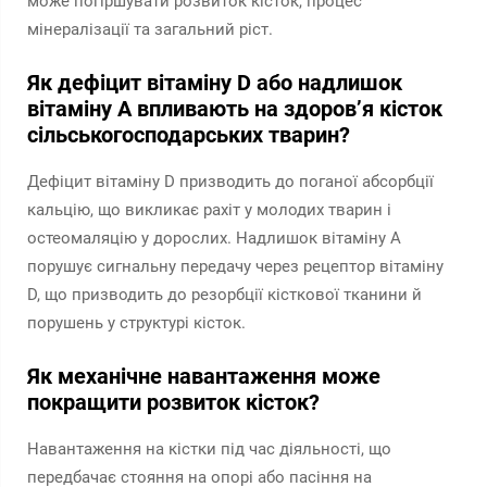
може погіршувати розвиток кісток, процес
мінералізації та загальний ріст.
Як дефіцит вітаміну D або надлишок
вітаміну A впливають на здоров’я кісток
сільськогосподарських тварин?
Дефіцит вітаміну D призводить до поганої абсорбції
кальцію, що викликає рахіт у молодих тварин і
остеомаляцію у дорослих. Надлишок вітаміну A
порушує сигнальну передачу через рецептор вітаміну
D, що призводить до резорбції кісткової тканини й
порушень у структурі кісток.
Як механічне навантаження може
покращити розвиток кісток?
Навантаження на кістки під час діяльності, що
передбачає стояння на опорі або пасіння на