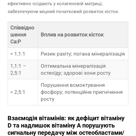
ефективно осідають у колагеновій матриці,
забезпечуючи міцний початковий розвиток кісток.
Співвідно
шення
Вплив на розвиток кісток
Ca:P
< 1,1:1
Ризик рахіту; погана мінералізація
1,1:1 –
Оптимальна мінералізація
2,5:1
остеоїду; здорові зони росту
Порушення всмоктування
> 2,5:1
фосфору; потенційне пригнічення
росту
Взаємодія вітамінів: як дефіцит вітаміну
D та надлишок вітаміну A порушують
сигнальну передачу між остеобластами/