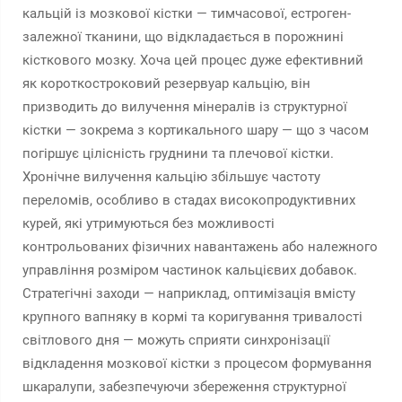
кальцій із мозкової кістки — тимчасової, естроген-
залежної тканини, що відкладається в порожнині
кісткового мозку. Хоча цей процес дуже ефективний
як короткостроковий резервуар кальцію, він
призводить до вилучення мінералів із структурної
кістки — зокрема з кортикального шару — що з часом
погіршує цілісність груднини та плечової кістки.
Хронічне вилучення кальцію збільшує частоту
переломів, особливо в стадах високопродуктивних
курей, які утримуються без можливості
контрольованих фізичних навантажень або належного
управління розміром частинок кальцієвих добавок.
Стратегічні заходи — наприклад, оптимізація вмісту
крупного вапняку в кормі та коригування тривалості
світлового дня — можуть сприяти синхронізації
відкладення мозкової кістки з процесом формування
шкаралупи, забезпечуючи збереження структурної