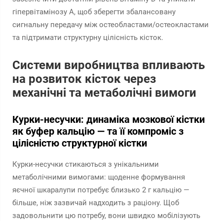
гіпервітамінозу A, щоб зберегти збалансовану
сигнальну передачу між остеобластами/остеокластами
та підтримати структурну цілісність кісток.
Системи виробництва впливають
на розвиток кісток через
механічні та метаболічні вимоги
Курки-несучки: динаміка мозкової кістки
як буфер кальцію — та її компроміс з
цілісністю структурної кістки
Курки-несучки стикаються з унікальними
метаболічними вимогами: щоденне формування
яєчної шкаралупи потребує близько 2 г кальцію —
більше, ніж зазвичай надходить з раціону. Щоб
задовольнити цю потребу, вони швидко мобілізують