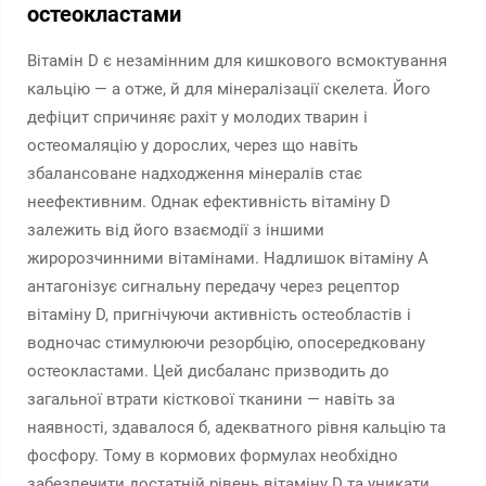
остеокластами
Вітамін D є незамінним для кишкового всмоктування
кальцію — а отже, й для мінералізації скелета. Його
дефіцит спричиняє рахіт у молодих тварин і
остеомаляцію у дорослих, через що навіть
збалансоване надходження мінералів стає
неефективним. Однак ефективність вітаміну D
залежить від його взаємодії з іншими
жиророзчинними вітамінами. Надлишок вітаміну A
антагонізує сигнальну передачу через рецептор
вітаміну D, пригнічуючи активність остеобластів і
водночас стимулюючи резорбцію, опосередковану
остеокластами. Цей дисбаланс призводить до
загальної втрати кісткової тканини — навіть за
наявності, здавалося б, адекватного рівня кальцію та
фосфору. Тому в кормових формулах необхідно
забезпечити достатній рівень вітаміну D
та
уникати