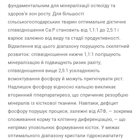
фундаментальним для мінералізації остеоїду та
здоров’я зон росту. Для більшості
сільськогосподарських тварин оптимальне дієтичне
співвідношення Ca:P становить від 1,1:1 до 2,5:1 і
варіює залежно від виду та стадії продуктивності.
Відхилення від цього діапазону порушують скелетний
розвиток: співвідношення нижче 1,1:1 погіршують
мінералізацію й підвищують ризик рахіту;
співвідношення вище 2,5:1 ускладнюють
всмоктування фосфору й можуть пригнічувати ріст.
Надлишок фосфору відносно кальцію викликає
вторинний гіперпаратиреоз, що спричиняє резорбцію
мінералів із кісткової тканини. Навпаки, дефіцит
фосфору порушує процеси, залежні від АТФ, — зокрема
споживання корму та клітинну диференціацію, — що
непрямо уповільнює формування кісток. У межах
оптимального діапазону кристали гідроксиапатиту