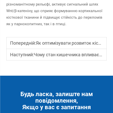
різноманітному рельєфі, активує сигнальний шлях
Wnt/β-катеніну, що сприяє формуванню кортикальної
кісткової тканини й підвищує стійкість до переломів
як у парнокопитних, так і в птиці.
Попередній:
Як оптимізувати розвиток кісток у сільськогосподарських тварин за допомогою науково обґрунтованого харчування
Наступний:
Чому стан кишечника впливає на засвоєння поживних речовин і темпи зростання тварин
Будь ласка, залиште нам
повідомлення,
Якщо у вас є запитання