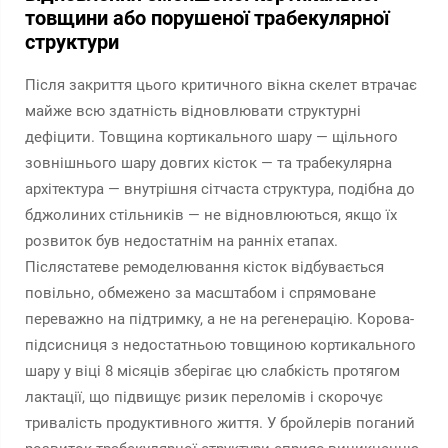
товщини або порушеної трабекулярної
структури
Після закриття цього критичного вікна скелет втрачає
майже всю здатність відновлювати структурні
дефіцити. Товщина кортикального шару — щільного
зовнішнього шару довгих кісток — та трабекулярна
архітектура — внутрішня сітчаста структура, подібна до
бджолиних стільників — не відновлюються, якщо їх
розвиток був недостатнім на ранніх етапах.
Післястатеве ремоделювання кісток відбувається
повільно, обмежено за масштабом і спрямоване
переважно на підтримку, а не на регенерацію. Корова-
підсисниця з недостатньою товщиною кортикального
шару у віці 8 місяців зберігає цю слабкість протягом
лактації, що підвищує ризик переломів і скорочує
тривалість продуктивного життя. У бройлерів поганий