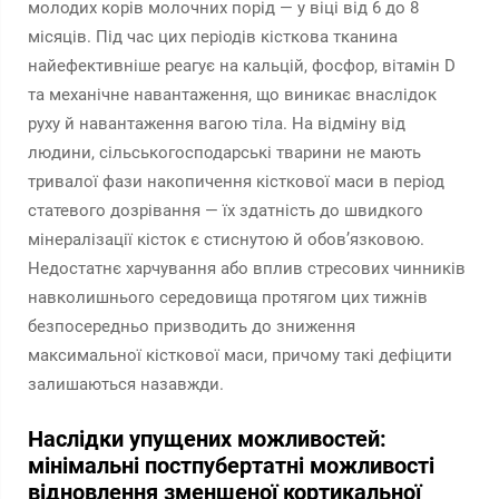
молодих корів молочних порід — у віці від 6 до 8
місяців. Під час цих періодів кісткова тканина
найефективніше реагує на кальцій, фосфор, вітамін D
та механічне навантаження, що виникає внаслідок
руху й навантаження вагою тіла. На відміну від
людини, сільськогосподарські тварини не мають
тривалої фази накопичення кісткової маси в період
статевого дозрівання — їх здатність до швидкого
мінералізації кісток є стиснутою й обов’язковою.
Недостатнє харчування або вплив стресових чинників
навколишнього середовища протягом цих тижнів
безпосередньо призводить до зниження
максимальної кісткової маси, причому такі дефіцити
залишаються назавжди.
Наслідки упущених можливостей:
мінімальні постпубертатні можливості
відновлення зменшеної кортикальної