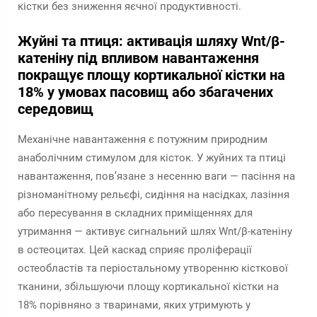
кістки без зниження яєчної продуктивності.
Жуйні та птиця: активація шляху Wnt/β-
катеніну під впливом навантаження
покращує площу кортикальної кістки на
18% у умовах пасовищ або збагачених
середовищ
Механічне навантаження є потужним природним
анаболічним стимулом для кісток. У жуйних та птиці
навантаження, пов’язане з несенню ваги — пасіння на
різноманітному рельєфі, сидіння на насідках, лазіння
або пересування в складних приміщеннях для
утримання — активує сигнальний шлях Wnt/β-катеніну
в остеоцитах. Цей каскад сприяє проліферації
остеобластів та періостальному утворенню кісткової
тканини, збільшуючи площу кортикальної кістки на
18% порівняно з тваринами, яких утримують у