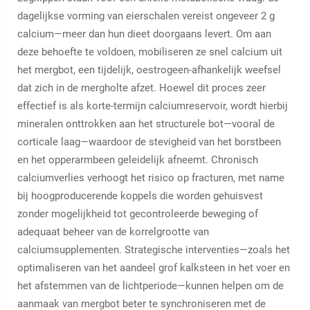
dagelijkse vorming van eierschalen vereist ongeveer 2 g
calcium—meer dan hun dieet doorgaans levert. Om aan
deze behoefte te voldoen, mobiliseren ze snel calcium uit
het mergbot, een tijdelijk, oestrogeen-afhankelijk weefsel
dat zich in de mergholte afzet. Hoewel dit proces zeer
effectief is als korte-termijn calciumreservoir, wordt hierbij
mineralen onttrokken aan het structurele bot—vooral de
corticale laag—waardoor de stevigheid van het borstbeen
en het opperarmbeen geleidelijk afneemt. Chronisch
calciumverlies verhoogt het risico op fracturen, met name
bij hoogproducerende koppels die worden gehuisvest
zonder mogelijkheid tot gecontroleerde beweging of
adequaat beheer van de korrelgrootte van
calciumsupplementen. Strategische interventies—zoals het
optimaliseren van het aandeel grof kalksteen in het voer en
het afstemmen van de lichtperiode—kunnen helpen om de
aanmaak van mergbot beter te synchroniseren met de