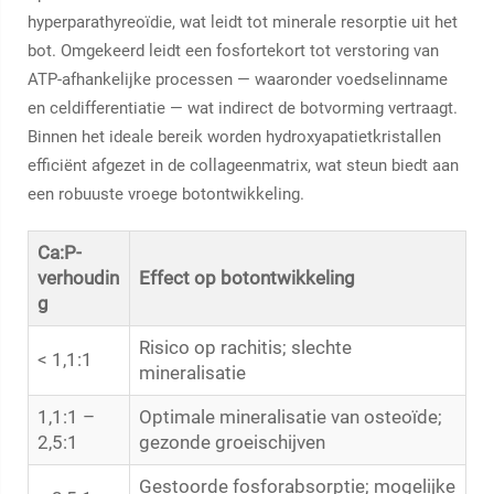
hyperparathyreoïdie, wat leidt tot minerale resorptie uit het
bot. Omgekeerd leidt een fosfortekort tot verstoring van
ATP-afhankelijke processen — waaronder voedselinname
en celdifferentiatie — wat indirect de botvorming vertraagt.
Binnen het ideale bereik worden hydroxyapatietkristallen
efficiënt afgezet in de collageenmatrix, wat steun biedt aan
een robuuste vroege botontwikkeling.
Ca:P-
verhoudin
Effect op botontwikkeling
g
Risico op rachitis; slechte
< 1,1:1
mineralisatie
1,1:1 –
Optimale mineralisatie van osteoïde;
2,5:1
gezonde groeischijven
Gestoorde fosforabsorptie; mogelijke