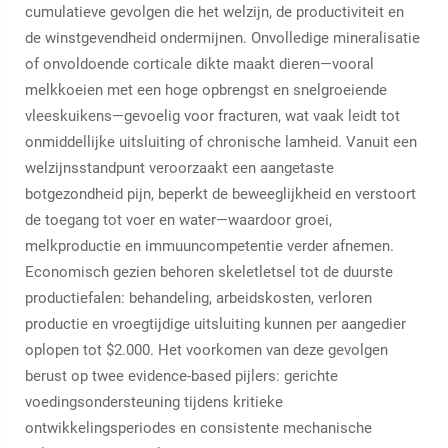
cumulatieve gevolgen die het welzijn, de productiviteit en
de winstgevendheid ondermijnen. Onvolledige mineralisatie
of onvoldoende corticale dikte maakt dieren—vooral
melkkoeien met een hoge opbrengst en snelgroeiende
vleeskuikens—gevoelig voor fracturen, wat vaak leidt tot
onmiddellijke uitsluiting of chronische lamheid. Vanuit een
welzijnsstandpunt veroorzaakt een aangetaste
botgezondheid pijn, beperkt de beweeglijkheid en verstoort
de toegang tot voer en water—waardoor groei,
melkproductie en immuuncompetentie verder afnemen.
Economisch gezien behoren skeletletsel tot de duurste
productiefalen: behandeling, arbeidskosten, verloren
productie en vroegtijdige uitsluiting kunnen per aangedier
oplopen tot $2.000. Het voorkomen van deze gevolgen
berust op twee evidence-based pijlers: gerichte
voedingsondersteuning tijdens kritieke
ontwikkelingsperiodes en consistente mechanische