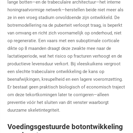
lange botten—en de trabeculaire architectuur—het interne
honingraatvormige netwerk—herstellen beide niet meer als
ze in een vroeg stadium onvoldoende zijn ontwikkeld. De
botremodellering na de puberteit verloopt traag, is beperkt
van omvang en richt zich voornamelijk op onderhoud, niet
op regeneratie. Een vaars met een suboptimale corticale
dikte op 8 maanden draagt deze zwakte mee naar de
lactatieperiode, wat het risico op fracturen verhoogt en de
productieve levensduur verkort. Bij vleeskuikens vergroot
een slechte trabeculaire ontwikkeling de kans op
beenafwijkingen, kreupelheid en een lagere voeromzetting.
Er bestaat geen praktisch biologisch of economisch traject
om deze tekortkomingen later te corrigeren—alleen
preventie vóór het sluiten van dit venster waarborgt
duurzame skeletintegriteit.
Voedingsgestuurde botontwikkeling